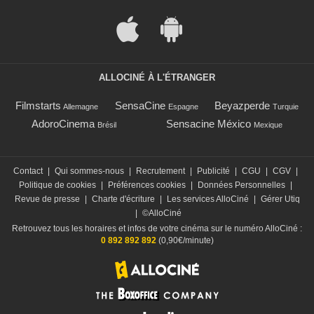
ALLOCINÉ À L'ÉTRANGER
Filmstarts
SensaCine
Beyazperde
Allemagne
Espagne
Turquie
AdoroCinema
Sensacine México
Brésil
Mexique
Contact
|
Qui sommes-nous
|
Recrutement
|
Publicité
|
CGU
|
CGV
|
Politique de cookies
|
Préférences cookies
|
Données Personnelles
|
Revue de presse
|
Charte d'écriture
|
Les services AlloCiné
|
Gérer Utiq
|
©AlloCiné
Retrouvez tous les horaires et infos de votre cinéma sur le numéro AlloCiné :
0 892 892 892
(0,90€/minute)