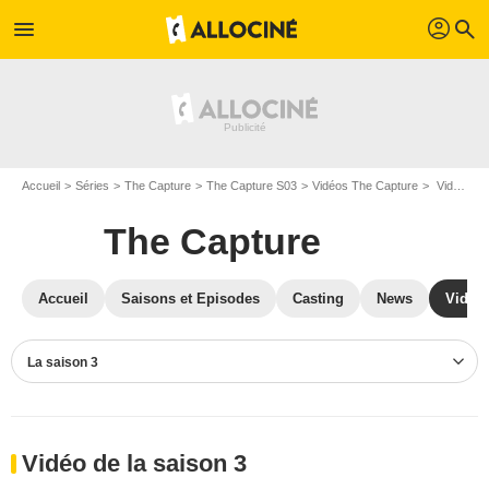
profil
menu
search
Accueil
Séries
The Capture
The Capture S03
Vidéos The Capture
Vidéos The Capture S03
The Capture
Accueil
Saisons et Episodes
Casting
News
Vidéo
La saison 3
Vidéo de la saison 3