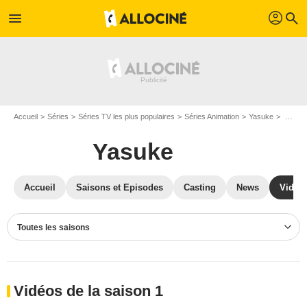
profil
menu
search
Accueil
Séries
Séries TV les plus populaires
Séries Animation
Yasuke
Vidéos Yasuke
Yasuke
Accueil
Saisons et Episodes
Casting
News
Vidéo
Toutes les saisons
Vidéos de la saison 1