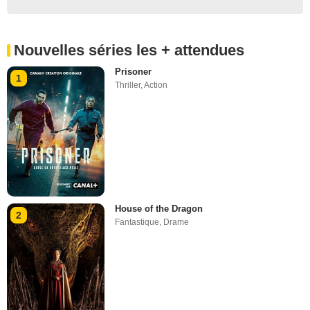
Nouvelles séries les + attendues
Prisoner
1
Thriller
,
Action
House of the Dragon
2
Fantastique
,
Drame