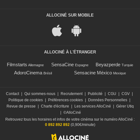
ALLOCINÉ SUR MOBILE
ALLOCINÉ À L'ÉTRANGER
Filmstarts
SensaCine
Beyazperde
Allemagne
Espagne
Turquie
AdoroCinema
Sensacine México
Brésil
Mexique
Contact
|
Qui sommes-nous
|
Recrutement
|
Publicité
|
CGU
|
CGV
|
Politique de cookies
|
Préférences cookies
|
Données Personnelles
|
Revue de presse
|
Charte d'écriture
|
Les services AlloCiné
|
Gérer Utiq
|
©AlloCiné
Retrouvez tous les horaires et infos de votre cinéma sur le numéro AlloCiné :
0 892 892 892
(0,90€/minute)