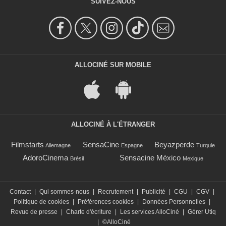
SUIVEZ-NOUS
ALLOCINÉ SUR MOBILE
ALLOCINÉ À L'ÉTRANGER
Filmstarts
SensaCine
Beyazperde
Allemagne
Espagne
Turquie
AdoroCinema
Sensacine México
Brésil
Mexique
Contact
|
Qui sommes-nous
|
Recrutement
|
Publicité
|
CGU
|
CGV
|
Politique de cookies
|
Préférences cookies
|
Données Personnelles
|
Revue de presse
|
Charte d'écriture
|
Les services AlloCiné
|
Gérer Utiq
|
©AlloCiné