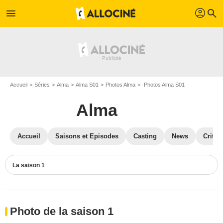
profil
menu
search
Accueil
Séries
Alma
Alma S01
Photos Alma
Photos Alma S01
Alma
Accueil
Saisons et Episodes
Casting
News
Critiq
La saison 1
Photo de la saison 1