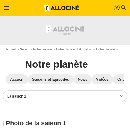
profil
menu
search
Accueil
Séries
Notre planète
Notre planète S01
Photos Notre planète
Photos Notre planète S01
Notre planète
Accueil
Saisons et Episodes
News
Vidéos
Critiqu
La saison 1
Photo de la saison 1