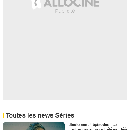
Toutes les news Séries
Seulement 4 épisodes : ce
thriller parfait pour l’été est déjà