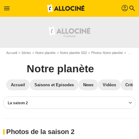
profil
menu
search
Accueil
Séries
Notre planète
Notre planète S02
Photos Notre planète
Photos Notre planète S02
Notre planète
Accueil
Saisons et Episodes
News
Vidéos
Critiqu
La saison 2
Photos de la saison 2