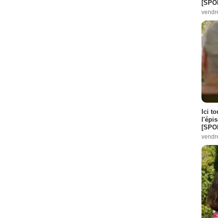
[SPO
vendr
Ici t
l'épi
[SPO
vendr