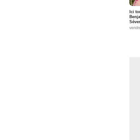
Ici t
Benj
Séver
vendr