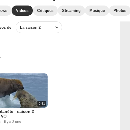
News
Vidéos
Critiques
Streaming
Musique
Photos
deos de
La saison 2
2
0:51
planète - saison 2
 VO
s
-
Il y a 3 ans