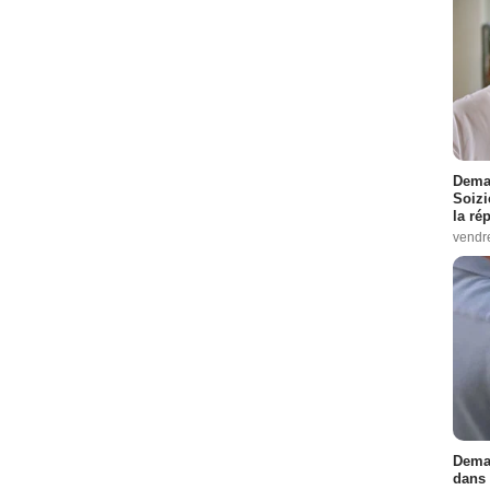
Demai
Soizi
la ré
vendr
Demai
dans 