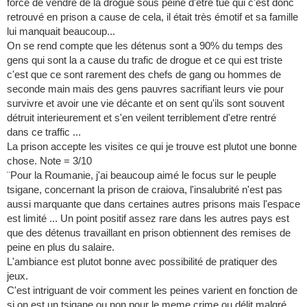
forcé de vendre de la drogue sous peine d'etre tué qui c'est donc
retrouvé en prison a cause de cela, il était très émotif et sa famille
lui manquait beaucoup...
On se rend compte que les détenus sont a 90% du temps des
gens qui sont la a cause du trafic de drogue et ce qui est triste
c'est que ce sont rarement des chefs de gang ou hommes de
seconde main mais des gens pauvres sacrifiant leurs vie pour
survivre et avoir une vie décante et on sent qu'ils sont souvent
détruit interieurement et s'en veilent terriblement d'etre rentré
dans ce traffic ...
La prison accepte les visites ce qui je trouve est plutot une bonne
chose. Note = 3/10
¨Pour la Roumanie, j'ai beaucoup aimé le focus sur le peuple
tsigane, concernant la prison de craiova, l'insalubrité n'est pas
aussi marquante que dans certaines autres prisons mais l'espace
est limité ... Un point positif assez rare dans les autres pays est
que des détenus travaillant en prison obtiennent des remises de
peine en plus du salaire.
L'ambiance est plutot bonne avec possibilité de pratiquer des
jeux.
C'est intriguant de voir comment les peines varient en fonction de
si on est un tsigane ou non pour le meme crime ou délit malgré