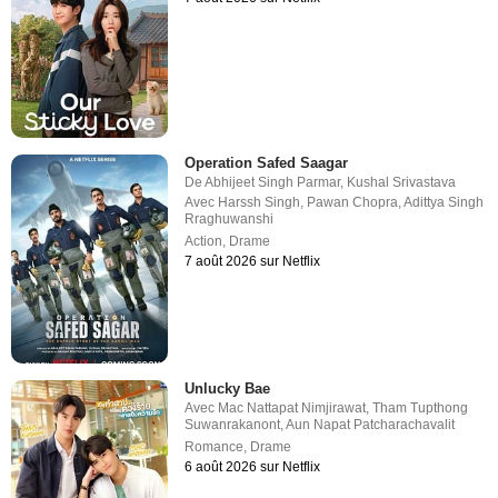
Operation Safed Saagar
De
Abhijeet Singh Parmar
,
Kushal Srivastava
Avec
Harssh Singh
,
Pawan Chopra
,
Adittya Singh
Rraghuwanshi
Action
,
Drame
7 août 2026 sur Netflix
Unlucky Bae
Avec
Mac Nattapat Nimjirawat
,
Tham Tupthong
Suwanrakanont
,
Aun Napat Patcharachavalit
Romance
,
Drame
6 août 2026 sur Netflix