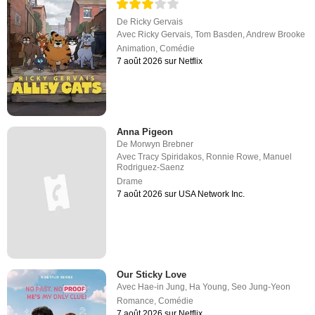
De
Ricky Gervais
Avec
Ricky Gervais
,
Tom Basden
,
Andrew Brooke
Animation
,
Comédie
7 août 2026 sur Netflix
Anna Pigeon
De
Morwyn Brebner
Avec
Tracy Spiridakos
,
Ronnie Rowe
,
Manuel
Rodriguez-Saenz
Drame
7 août 2026 sur USA Network Inc.
Our Sticky Love
Avec
Hae-in Jung
,
Ha Young
,
Seo Jung-Yeon
Romance
,
Comédie
7 août 2026 sur Netflix