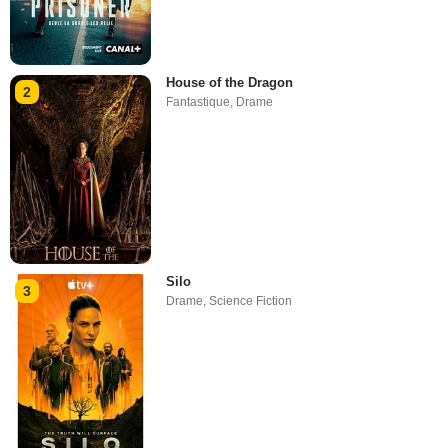
House of the Dragon
2
Fantastique
,
Drame
Silo
3
Drame
,
Science Fiction