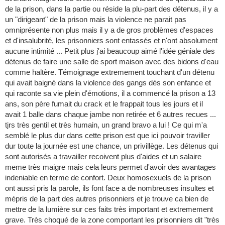
de la prison, dans la partie ou réside la plu-part des détenus, il y a
un "dirigeant" de la prison mais la violence ne parait pas
omniprésente non plus mais il y a de gros problèmes d'espaces
et d'insalubrité, les prisonniers sont entassés et n'ont absolument
aucune intimité ... Petit plus j'ai beaucoup aimé l'idée géniale des
détenus de faire une salle de sport maison avec des bidons d'eau
comme haltère. Témoignage extremement touchant d'un détenu
qui avait baigné dans la violence des gangs dès son enfance et
qui raconte sa vie plein d'émotions, il a commencé la prison a 13
ans, son père fumait du crack et le frappait tous les jours et il
avait 1 balle dans chaque jambe non retirée et 6 autres recues ...
tjrs très gentil et très humain, un grand bravo a lui ! Ce qui m'a
semblé le plus dur dans cette prison est que ici pouvoir traviller
dur toute la journée est une chance, un privillège. Les détenus qui
sont autorisés a travailler recoivent plus d'aides et un salaire
meme très maigre mais cela leurs permet d'avoir des avantages
indeniable en terme de confort. Deux homosexuels de la prison
ont aussi pris la parole, ils font face a de nombreuses insultes et
mépris de la part des autres prisonniers et je trouve ca bien de
mettre de la lumière sur ces faits très important et extremement
grave. Très choqué de la zone comportant les prisonniers dit "très