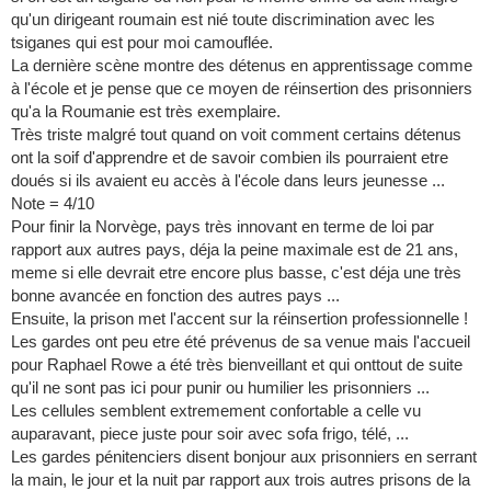
qu'un dirigeant roumain est nié toute discrimination avec les
tsiganes qui est pour moi camouflée.
La dernière scène montre des détenus en apprentissage comme
à l'école et je pense que ce moyen de réinsertion des prisonniers
qu'a la Roumanie est très exemplaire.
Très triste malgré tout quand on voit comment certains détenus
ont la soif d'apprendre et de savoir combien ils pourraient etre
doués si ils avaient eu accès à l'école dans leurs jeunesse ...
Note = 4/10
Pour finir la Norvège, pays très innovant en terme de loi par
rapport aux autres pays, déja la peine maximale est de 21 ans,
meme si elle devrait etre encore plus basse, c'est déja une très
bonne avancée en fonction des autres pays ...
Ensuite, la prison met l'accent sur la réinsertion professionnelle !
Les gardes ont peu etre été prévenus de sa venue mais l'accueil
pour Raphael Rowe a été très bienveillant et qui onttout de suite
qu'il ne sont pas ici pour punir ou humilier les prisonniers ...
Les cellules semblent extremement confortable a celle vu
auparavant, piece juste pour soir avec sofa frigo, télé, ...
Les gardes pénitenciers disent bonjour aux prisonniers en serrant
la main, le jour et la nuit par rapport aux trois autres prisons de la