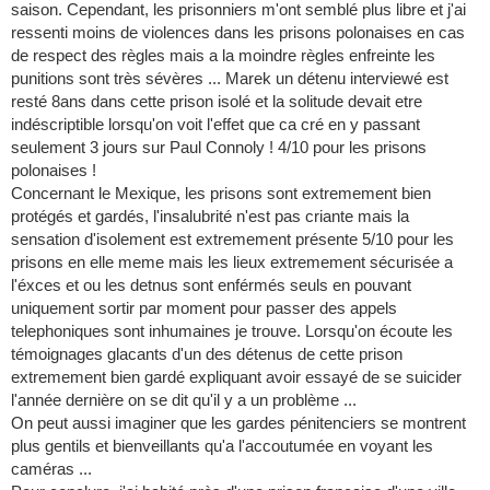
saison. Cependant, les prisonniers m'ont semblé plus libre et j'ai
ressenti moins de violences dans les prisons polonaises en cas
de respect des règles mais a la moindre règles enfreinte les
punitions sont très sévères ... Marek un détenu interviewé est
resté 8ans dans cette prison isolé et la solitude devait etre
indéscriptible lorsqu'on voit l'effet que ca cré en y passant
seulement 3 jours sur Paul Connoly ! 4/10 pour les prisons
polonaises !
Concernant le Mexique, les prisons sont extremement bien
protégés et gardés, l'insalubrité n'est pas criante mais la
sensation d'isolement est extremement présente 5/10 pour les
prisons en elle meme mais les lieux extremement sécurisée a
l'éxces et ou les detnus sont enférmés seuls en pouvant
uniquement sortir par moment pour passer des appels
telephoniques sont inhumaines je trouve. Lorsqu'on écoute les
témoignages glacants d'un des détenus de cette prison
extremement bien gardé expliquant avoir essayé de se suicider
l'année dernière on se dit qu'il y a un problème ...
On peut aussi imaginer que les gardes pénitenciers se montrent
plus gentils et bienveillants qu'a l'accoutumée en voyant les
caméras ...