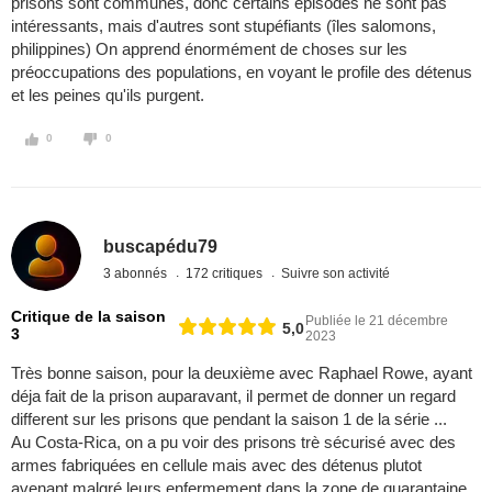
prisons sont communes, donc certains épisodes ne sont pas
intéressants, mais d'autres sont stupéfiants (îles salomons,
philippines) On apprend énormément de choses sur les
préoccupations des populations, en voyant le profile des détenus
et les peines qu'ils purgent.
0
0
buscapédu79
3 abonnés
172 critiques
Suivre son activité
Critique de la saison
Publiée le 21 décembre
5,0
3
2023
Très bonne saison, pour la deuxième avec Raphael Rowe, ayant
déja fait de la prison auparavant, il permet de donner un regard
different sur les prisons que pendant la saison 1 de la série ...
Au Costa-Rica, on a pu voir des prisons trè sécurisé avec des
armes fabriquées en cellule mais avec des détenus plutot
avenant malgré leurs enfermement dans la zone de quarantaine