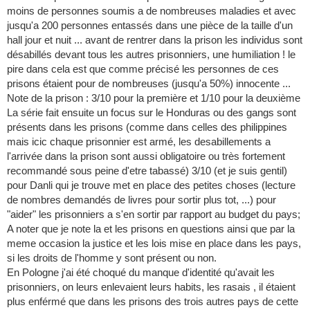
moins de personnes soumis a de nombreuses maladies et avec
jusqu'a 200 personnes entassés dans une pièce de la taille d'un
hall jour et nuit ... avant de rentrer dans la prison les individus sont
désabillés devant tous les autres prisonniers, une humiliation ! le
pire dans cela est que comme précisé les personnes de ces
prisons étaient pour de nombreuses (jusqu'a 50%) innocente ...
Note de la prison : 3/10 pour la première et 1/10 pour la deuxième
La série fait ensuite un focus sur le Honduras ou des gangs sont
présents dans les prisons (comme dans celles des philippines
mais icic chaque prisonnier est armé, les desabillements a
l'arrivée dans la prison sont aussi obligatoire ou très fortement
recommandé sous peine d'etre tabassé) 3/10 (et je suis gentil)
pour Danli qui je trouve met en place des petites choses (lecture
de nombres demandés de livres pour sortir plus tot, ...) pour
"aider" les prisonniers a s'en sortir par rapport au budget du pays;
A noter que je note la et les prisons en questions ainsi que par la
meme occasion la justice et les lois mise en place dans les pays,
si les droits de l'homme y sont présent ou non.
En Pologne j'ai été choqué du manque d'identité qu'avait les
prisonniers, on leurs enlevaient leurs habits, les rasais , il étaient
plus enférmé que dans les prisons des trois autres pays de cette