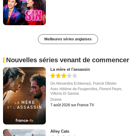
Meilleures séries anglaises
Nouvelles séries venant de commencer
La mère et l'assassin
De
Alexandra Echkenazi
,
Franck Ollivier
Avec
Hélène de Fougerolles
,
Florent Peyre
,
Vittoria Di Savoia
Drame
7 août 2026 sur France.TV
Alley Cats