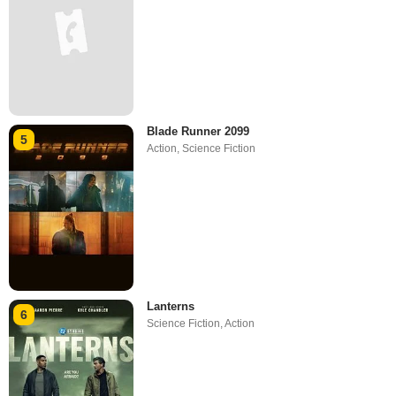
Blade Runner 2099
5
Action
,
Science Fiction
Lanterns
6
Science Fiction
,
Action