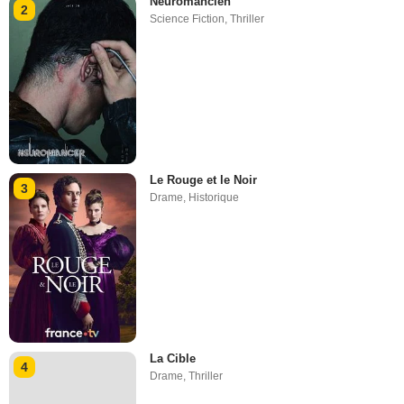
Neuromancien
2
Science Fiction
,
Thriller
Le Rouge et le Noir
3
Drame
,
Historique
La Cible
4
Drame
,
Thriller