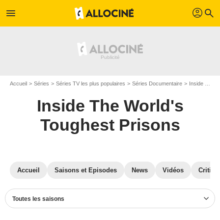
profil
menu
search
Accueil
Séries
Séries TV les plus populaires
Séries Documentaire
Inside The World's Toughest Prisons
Inside The World's
Toughest Prisons
Accueil
Saisons et Episodes
News
Vidéos
Critiqu
Toutes les saisons