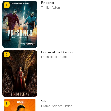
Prisoner
1
Thriller
,
Action
House of the Dragon
2
Fantastique
,
Drame
Silo
3
Drame
,
Science Fiction