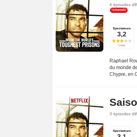
4 épisodes
di
TERMINÉE
Spectateurs
3,2
3 notes
Raphael Rowe
du monde des
Chypre, en G
Saiso
3 épisodes
di
Spectateurs
3,1