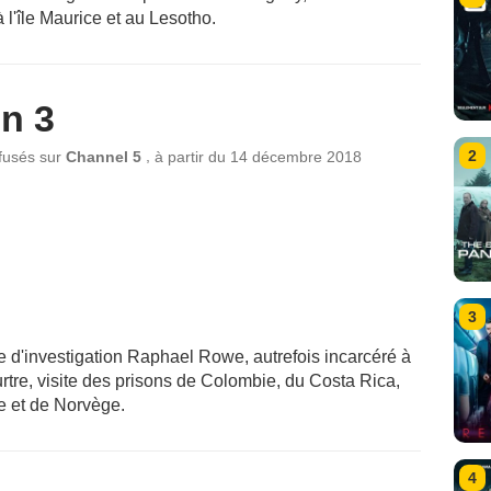
 l'île Maurice et au Lesotho.
n 3
2
,
ffusés sur
Channel 5
à partir du
14 décembre 2018
3
te d'investigation Raphael Rowe, autrefois incarcéré à
urtre, visite des prisons de Colombie, du Costa Rica,
 et de Norvège.
4