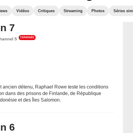
News
Vidéos
Critiques
Streaming
Photos
Séries sim
n 7
TERMINÉE
hannel 5
et ancien détenu, Raphael Rowe teste les conditions
ion dans des prisons de Finlande, de République
ndonésie et des Îles Salomon.
n 6