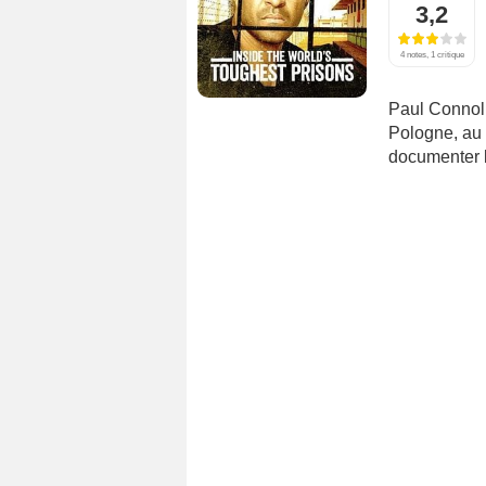
3,2
4 notes, 1 critique
Paul Connoll
Pologne, au 
documenter l