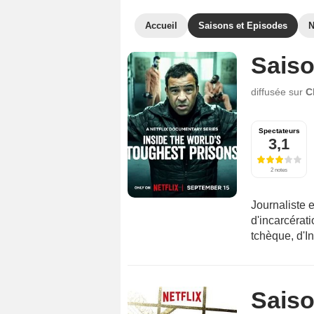
Accueil
Saisons et Episodes
Saiso
diffusée sur
C
Spectateurs
3,1
2 notes
Journaliste 
d'incarcérat
tchèque, d'I
Saiso