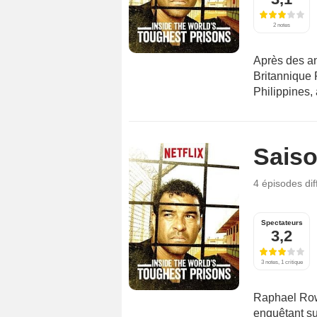
2 notes
Après des an
Britannique 
Philippines,
Saiso
4 épisodes
di
Spectateurs
3,2
3 notes, 1 critique
Raphael Rowe
enquêtant s