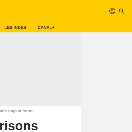
profil
search
LES INDÉS
CANAL+
rld's Toughest Prisons
risons