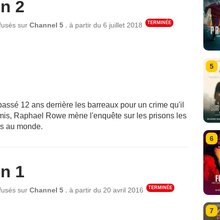
n 2
TERMINÉE
,
ffusés sur
Channel 5
à partir du
6 juillet 2018
5
passé 12 ans derrière les barreaux pour un crime qu'il
is, Raphael Rowe mène l'enquête sur les prisons les
es au monde.
6
n 1
TERMINÉE
,
ffusés sur
Channel 5
à partir du
20 avril 2016
7