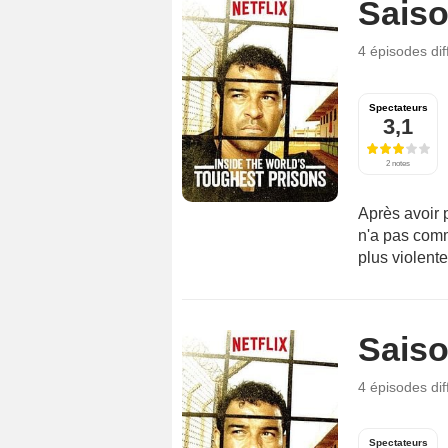
Saiso
4 épisodes
di
Spectateurs
3,1
2 notes
Après avoir 
n'a pas comm
plus violent
Saiso
4 épisodes
di
Spectateurs