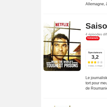
Allemagne, à
Saiso
4 épisodes
di
TERMINÉE
Spectateurs
3,2
3 notes, 1 critique
Le journalis
tort pour me
de Roumanie