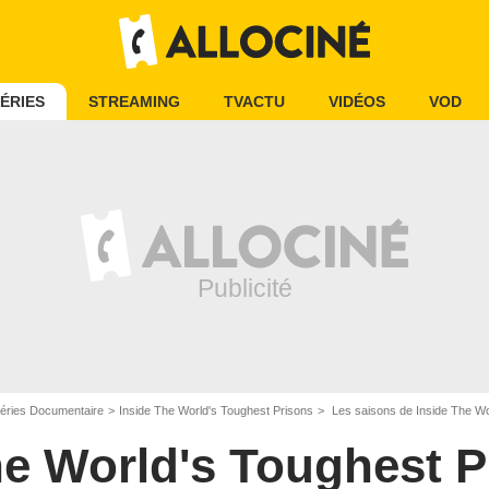
ÉRIES
STREAMING
TVACTU
VIDÉOS
VOD
éries Documentaire
Inside The World's Toughest Prisons
Les saisons de Inside The Wo
he World's Toughest P