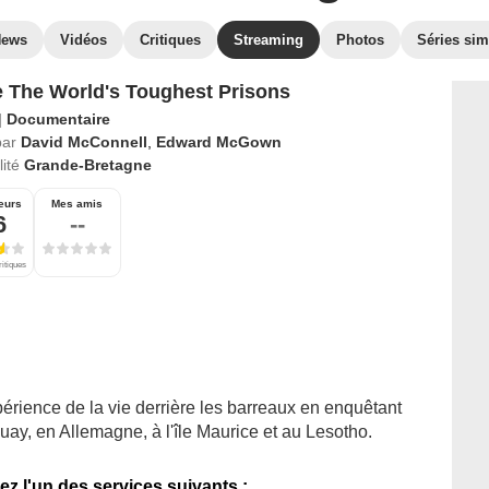
News
Vidéos
Critiques
Streaming
Photos
Séries sim
e The World's Toughest Prisons
|
Documentaire
par
David McConnell
,
Edward McGown
ité
Grande-Bretagne
eurs
Mes amis
6
--
ritiques
périence de la vie derrière les barreaux en enquêtant
ay, en Allemagne, à l'île Maurice et au Lesotho.
ez l'un des services suivants :