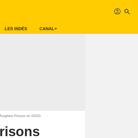
profil
search
LES INDÉS
CANAL+
 Toughest Prisons en SVOD
risons