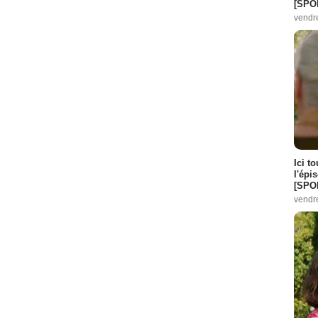
[SPO
vendr
Ici t
l'épi
[SPO
vendr