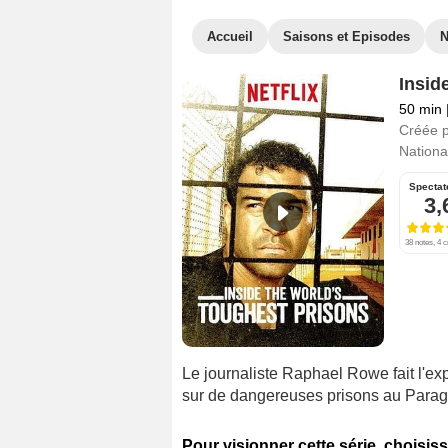
Accueil
Saisons et Episodes
Insid
50 min
Créée 
National
Spectat
3,
38 notes, 4 c
Le journaliste Raphael Rowe fait l'ex
sur de dangereuses prisons au Paragu
Pour visionner cette série, choisiss