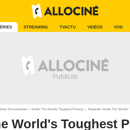
ÉRIES
STREAMING
TVACTU
VIDÉOS
VOD
éries Documentaire
Inside The World's Toughest Prisons
Regarder Inside The World's
he World's Toughest P