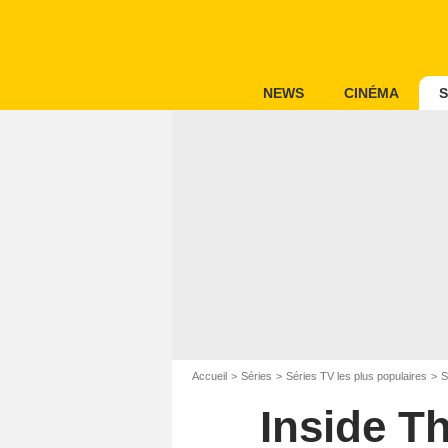
NEWS
CINÉMA
S
Accueil
Séries
Séries TV les plus populaires
S
Inside T