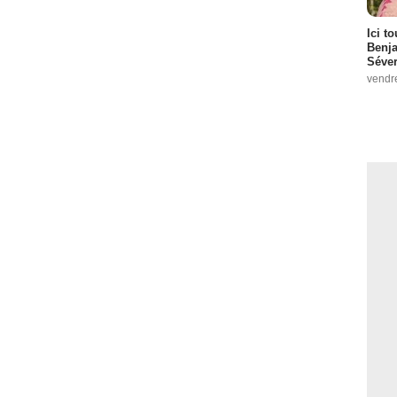
Ici t
Benj
Séver
vendr