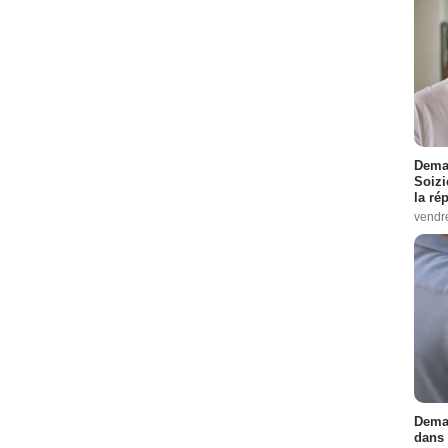
Demai
Soizi
la ré
vendr
Demai
dans 