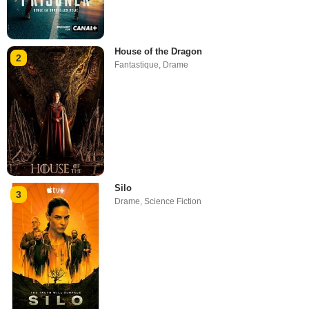
House of the Dragon
2
Fantastique
,
Drame
Silo
3
Drame
,
Science Fiction