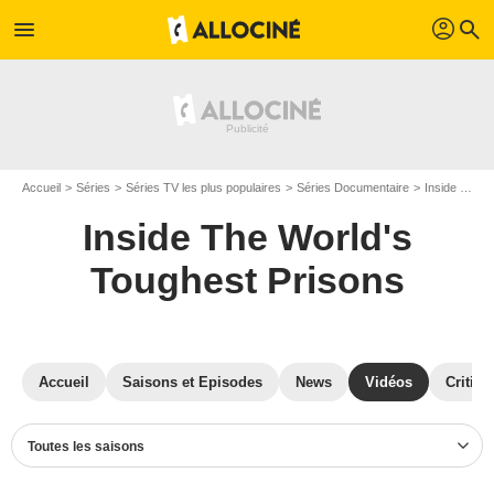
profil
menu
search
Accueil
Séries
Séries TV les plus populaires
Séries Documentaire
Inside The World's Toughest Prisons
Inside The World's
Toughest Prisons
Accueil
Saisons et Episodes
News
Vidéos
Critiqu
Toutes les saisons