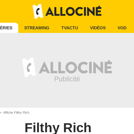
ÉRIES
STREAMING
TVACTU
VIDÉOS
VOD
Affiche Filthy Rich
Filthy Rich