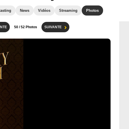
asting
News
Vidéos
Streaming
Photos
NTE
50
/ 52 Photos
SUIVANTE