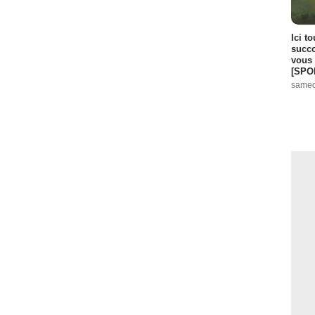
Ici t
succo
vous 
[SPO
samed