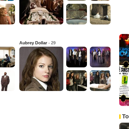
Aubrey Dollar
- 29
To