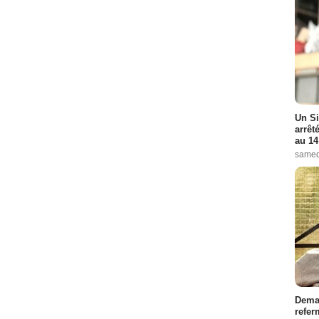
Un Si
arrêt
au 14
samed
Demai
refer