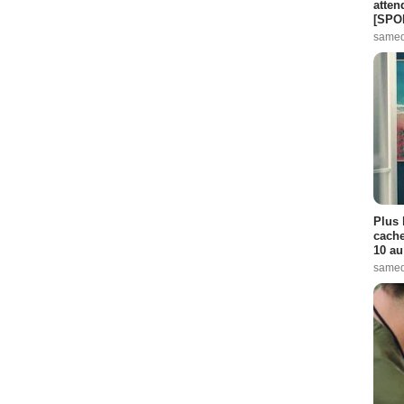
atten
[SPO
samed
Plus 
cache
10 au
samed