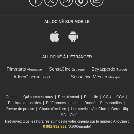
ALLOCINÉ SUR MOBILE
ALLOCINÉ À L'ÉTRANGER
Filmstarts
SensaCine
Beyazperde
Allemagne
Espagne
Turquie
AdoroCinema
Sensacine México
Brésil
Mexique
Contact
|
Qui sommes-nous
|
Recrutement
|
Publicité
|
CGU
|
CGV
|
Politique de cookies
|
Préférences cookies
|
Données Personnelles
|
Revue de presse
|
Charte d'écriture
|
Les services AlloCiné
|
Gérer Utiq
|
©AlloCiné
Retrouvez tous les horaires et infos de votre cinéma sur le numéro AlloCiné :
0 892 892 892
(0,90€/minute)