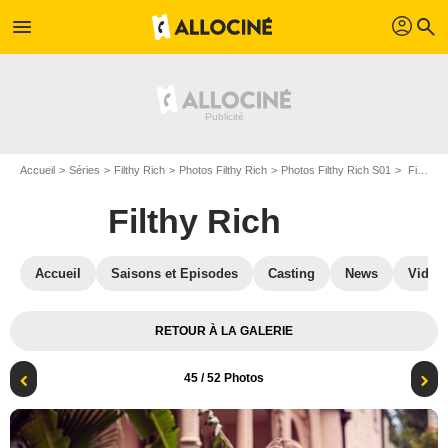
profil
menu
search
Accueil
Séries
Filthy Rich
Photos Filthy Rich
Photos Filthy Rich S01
Filthy Rich - Saison 1 : Photo Olivia Macklin
Filthy Rich
Accueil
Saisons et Episodes
Casting
News
Vidéo
RETOUR À LA GALERIE
45
/ 52 Photos