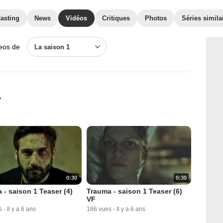
asting
News
Vidéos
Critiques
Photos
Séries simila
deos de
La saison 1
1
0:30
0:30
 - saison 1 Teaser (4)
Trauma - saison 1 Teaser (6)
VF
s
-
Il y a 6 ans
186 vues
-
Il y a 6 ans