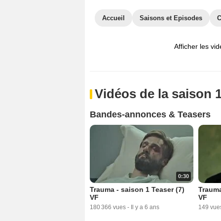
Accueil
Saisons et Episodes
C
Afficher les vi
Vidéos de la saison 
Bandes-annonces & Teasers
0:30
Trauma - saison 1 Teaser (7)
Trauma
VF
VF
180 366 vues
-
Il y a 6 ans
149 vue