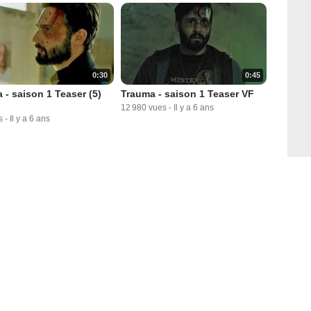
0:30
0:45
 - saison 1 Teaser (5)
Trauma - saison 1 Teaser VF
12 980 vues
-
Il y a 6 ans
s
-
Il y a 6 ans