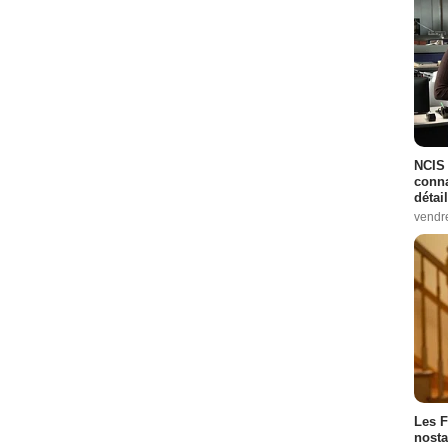
NCIS 
conna
détai
vendr
Les F
nosta