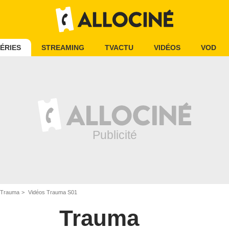
ÉRIES
STREAMING
TVACTU
VIDÉOS
VOD
 Trauma
Vidéos Trauma S01
Trauma