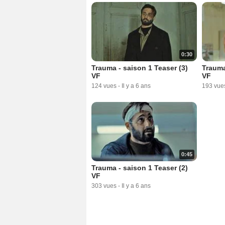
0:30
Trauma - saison 1 Teaser (3)
Trauma
VF
VF
124 vues
-
Il y a 6 ans
193 vue
0:45
Trauma - saison 1 Teaser (2)
VF
303 vues
-
Il y a 6 ans