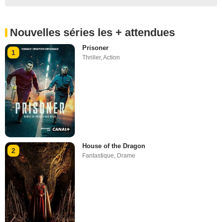
Nouvelles séries les + attendues
Prisoner
1
Thriller
,
Action
House of the Dragon
2
Fantastique
,
Drame