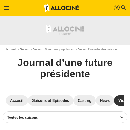
profil
menu
search
Accueil
Séries
Séries TV les plus populaires
Séries Comédie dramatique
Journa
Journal d’une future
présidente
Accueil
Saisons et Episodes
Casting
News
Vidéo
Toutes les saisons