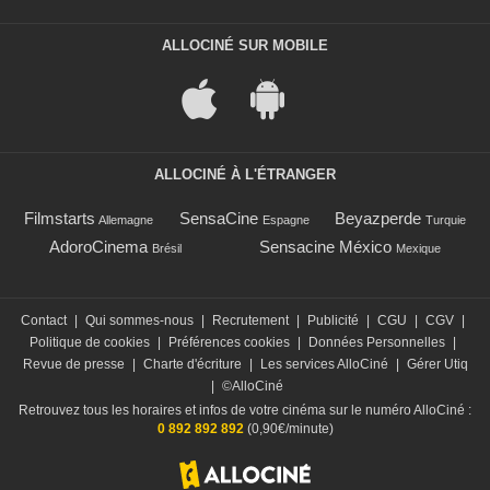
ALLOCINÉ SUR MOBILE
ALLOCINÉ À L'ÉTRANGER
Filmstarts
SensaCine
Beyazperde
Allemagne
Espagne
Turquie
AdoroCinema
Sensacine México
Brésil
Mexique
Contact
|
Qui sommes-nous
|
Recrutement
|
Publicité
|
CGU
|
CGV
|
Politique de cookies
|
Préférences cookies
|
Données Personnelles
|
Revue de presse
|
Charte d'écriture
|
Les services AlloCiné
|
Gérer Utiq
|
©AlloCiné
Retrouvez tous les horaires et infos de votre cinéma sur le numéro AlloCiné :
0 892 892 892
(0,90€/minute)