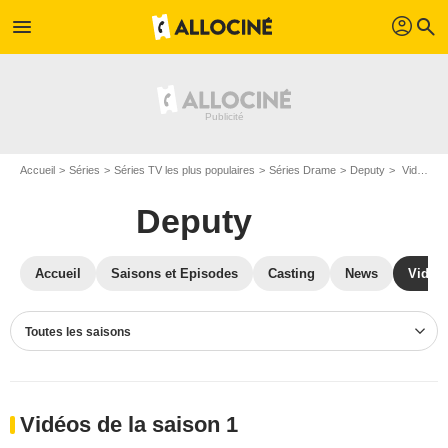
profil
menu
search
Accueil
Séries
Séries TV les plus populaires
Séries Drame
Deputy
Vidéos Deputy
Deputy
Accueil
Saisons et Episodes
Casting
News
Vidéo
Toutes les saisons
Vidéos de la saison 1