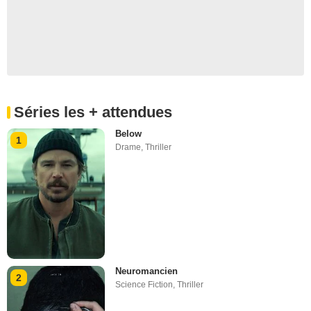
Séries les + attendues
Below
1
Drame
,
Thriller
Neuromancien
2
Science Fiction
,
Thriller