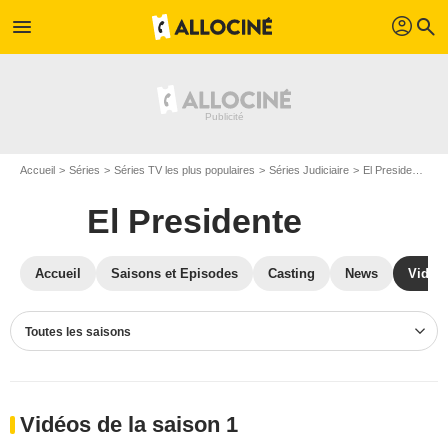
profil
menu
search
Accueil
Séries
Séries TV les plus populaires
Séries Judiciaire
El Presidente
V
El Presidente
Accueil
Saisons et Episodes
Casting
News
Vidéo
Toutes les saisons
Vidéos de la saison 1