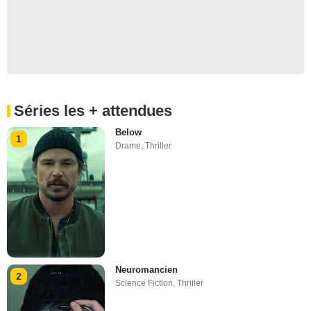
Séries les + attendues
Below
1
Drame
,
Thriller
Neuromancien
2
Science Fiction
,
Thriller