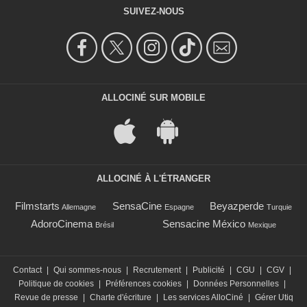
SUIVEZ-NOUS
ALLOCINÉ SUR MOBILE
ALLOCINÉ À L'ÉTRANGER
Filmstarts
SensaCine
Beyazperde
Allemagne
Espagne
Turquie
AdoroCinema
Sensacine México
Brésil
Mexique
Contact
|
Qui sommes-nous
|
Recrutement
|
Publicité
|
CGU
|
CGV
|
Politique de cookies
|
Préférences cookies
|
Données Personnelles
|
Revue de presse
|
Charte d'écriture
|
Les services AlloCiné
|
Gérer Utiq