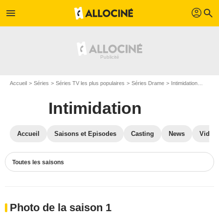
profil
menu
search
Accueil
Séries
Séries TV les plus populaires
Séries Drame
Intimidation
Photos
Intimidation
Accueil
Saisons et Episodes
Casting
News
Vidéo
Toutes les saisons
Photo de la saison 1