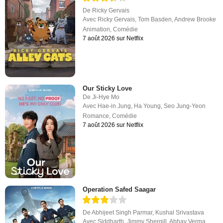
De
Ricky Gervais
Avec
Ricky Gervais
,
Tom Basden
,
Andrew Brooke
Animation
,
Comédie
7 août 2026 sur Netflix
Our Sticky Love
De
Ji-Hye Mo
Avec
Hae-in Jung
,
Ha Young
,
Seo Jung-Yeon
Romance
,
Comédie
7 août 2026 sur Netflix
Operation Safed Saagar
De
Abhijeet Singh Parmar
,
Kushal Srivastava
Avec
Siddharth
,
Jimmy Shergill
,
Abhay Verma