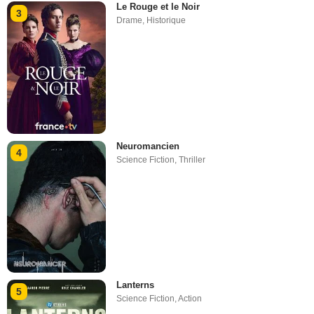
Le Rouge et le Noir
3
Drame
,
Historique
Neuromancien
4
Science Fiction
,
Thriller
Lanterns
5
Science Fiction
,
Action