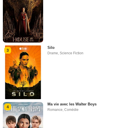
Silo
3
Drame
,
Science Fiction
Ma vie avec les Walter Boys
4
Romance
,
Comédie