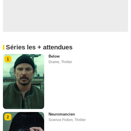
Séries les + attendues
Below
1
Drame
,
Thriller
Neuromancien
2
Science Fiction
,
Thriller