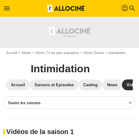
profil
menu
search
Accueil
Séries
Séries TV les plus populaires
Séries Drame
Intimidation
Vidéos
Intimidation
Accueil
Saisons et Episodes
Casting
News
Vidéo
Toutes les saisons
Vidéos de la saison 1