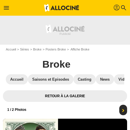
profil
menu
search
Accueil
Séries
Broke
Posters Broke
Affiche Broke
Broke
Accueil
Saisons et Episodes
Casting
News
Vidéo
RETOUR À LA GALERIE
1
/ 2 Photos