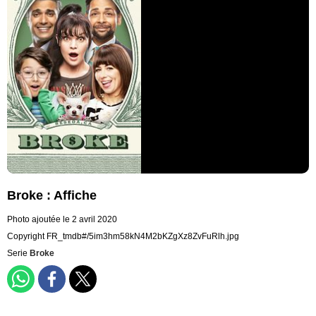
Broke : Affiche
Photo ajoutée le 2 avril 2020
Copyright FR_tmdb#/5im3hm58kN4M2bKZgXz8ZvFuRlh.jpg
Serie
Broke