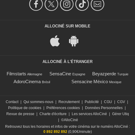
ALLOCINÉ SUR MOBILE
ALLOCINÉ À L'ÉTRANGER
Filmstarts
SensaCine
Beyazperde
Allemagne
Espagne
Turquie
AdoroCinema
Sensacine México
Brésil
Mexique
Contact
|
Qui sommes-nous
|
Recrutement
|
Publicité
|
CGU
|
CGV
|
Politique de cookies
|
Préférences cookies
|
Données Personnelles
|
Revue de presse
|
Charte d'écriture
|
Les services AlloCiné
|
Gérer Utiq
|
©AlloCiné
Retrouvez tous les horaires et infos de votre cinéma sur le numéro AlloCiné :
0 892 892 892
(0,90€/minute)