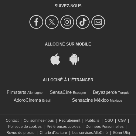
SUIVEZ-NOUS
ALLOCINÉ SUR MOBILE
ALLOCINÉ À L'ÉTRANGER
Filmstarts
SensaCine
Beyazperde
Allemagne
Espagne
Turquie
AdoroCinema
Sensacine México
Brésil
Mexique
Contact
|
Qui sommes-nous
|
Recrutement
|
Publicité
|
CGU
|
CGV
|
Politique de cookies
|
Préférences cookies
|
Données Personnelles
|
Revue de presse
|
Charte d'écriture
|
Les services AlloCiné
|
Gérer Utiq