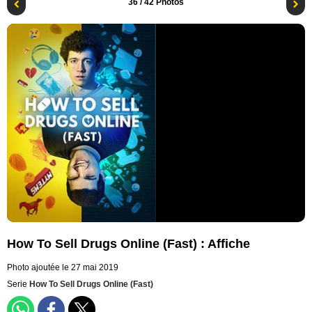
36
/ 42 Photos
How To Sell Drugs Online (Fast) : Affiche
Photo ajoutée le 27 mai 2019
Serie
How To Sell Drugs Online (Fast)