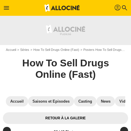
profil
menu
search
Accueil
Séries
How To Sell Drugs Online (Fast)
Posters How To Sell Drugs Online (Fast)
How To Sell Drugs
Online (Fast)
Accueil
Saisons et Episodes
Casting
News
Vidéo
RETOUR À LA GALERIE