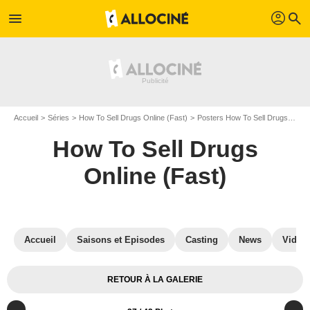
profil
menu
search
Accueil
Séries
How To Sell Drugs Online (Fast)
Posters How To Sell Drugs Online (Fast)
How To Sell Drugs
Online (Fast)
Accueil
Saisons et Episodes
Casting
News
Vidéo
RETOUR À LA GALERIE