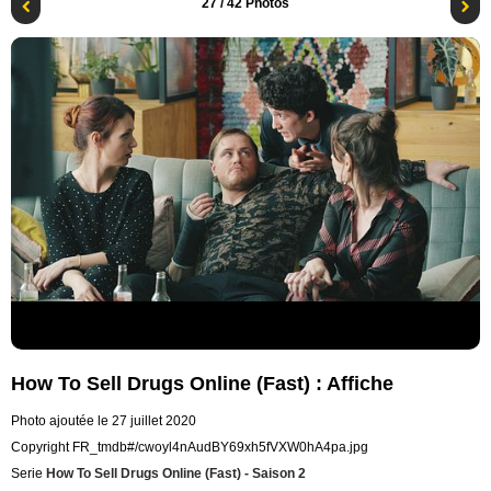
27
/ 42 Photos
How To Sell Drugs Online (Fast) : Affiche
Photo ajoutée le 27 juillet 2020
Copyright FR_tmdb#/cwoyl4nAudBY69xh5fVXW0hA4pa.jpg
Serie
How To Sell Drugs Online (Fast) - Saison 2