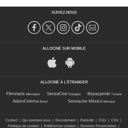
SUIVEZ-NOUS
ALLOCINÉ SUR MOBILE
ALLOCINÉ À L'ÉTRANGER
Filmstarts
SensaCine
Beyazperde
Allemagne
Espagne
Turquie
AdoroCinema
Sensacine México
Brésil
Mexique
Contact
|
Qui sommes-nous
|
Recrutement
|
Publicité
|
CGU
|
CGV
|
Politique de cookies
|
Préférences cookies
|
Données Personnelles
|