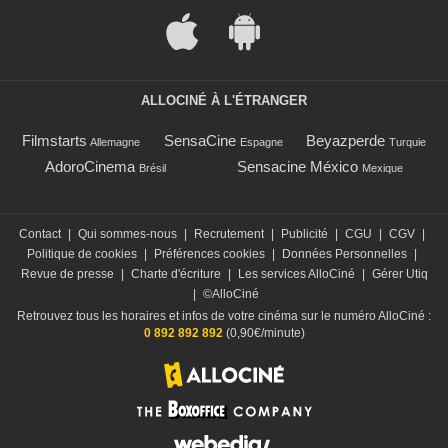
ALLOCINÉ À L'ÉTRANGER
Filmstarts
SensaCine
Beyazperde
Allemagne
Espagne
Turquie
AdoroCinema
Sensacine México
Brésil
Mexique
Contact
|
Qui sommes-nous
|
Recrutement
|
Publicité
|
CGU
|
CGV
|
Politique de cookies
|
Préférences cookies
|
Données Personnelles
|
Revue de presse
|
Charte d'écriture
|
Les services AlloCiné
|
Gérer Utiq
|
©AlloCiné
Retrouvez tous les horaires et infos de votre cinéma sur le numéro AlloCiné :
0 892 892 892
(0,90€/minute)