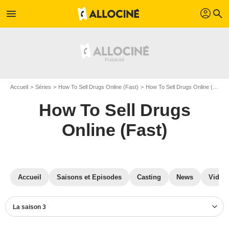
profil
menu
search
Accueil
Séries
How To Sell Drugs Online (Fast)
How To Sell Drugs Online (Fast) S03
How To Sell Drugs
Online (Fast)
Accueil
Saisons et Episodes
Casting
News
Vidéo
La saison 3