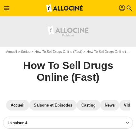
profil
menu
search
Accueil
Séries
How To Sell Drugs Online (Fast)
How To Sell Drugs Online (Fast) S04
How To Sell Drugs
Online (Fast)
Accueil
Saisons et Episodes
Casting
News
Vidéo
La saison 4