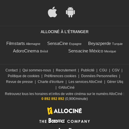
ALLOCINÉ À L'ÉTRANGER
Filmstarts
SensaCine
Beyazperde
Allemagne
Espagne
Turquie
AdoroCinema
Sensacine México
Brésil
Mexique
Contact
|
Qui sommes-nous
|
Recrutement
|
Publicité
|
CGU
|
CGV
|
Politique de cookies
|
Préférences cookies
|
Données Personnelles
|
Revue de presse
|
Charte d'écriture
|
Les services AlloCiné
|
Gérer Utiq
|
©AlloCiné
Retrouvez tous les horaires et infos de votre cinéma sur le numéro AlloCiné :
0 892 892 892
(0,90€/minute)