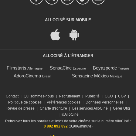
ALLOCINÉ SUR MOBILE
ALLOCINÉ À L'ÉTRANGER
Filmstarts
SensaCine
Beyazperde
Allemagne
Espagne
Turquie
AdoroCinema
Sensacine México
Brésil
Mexique
Contact
|
Qui sommes-nous
|
Recrutement
|
Publicité
|
CGU
|
CGV
|
Politique de cookies
|
Préférences cookies
|
Données Personnelles
|
Revue de presse
|
Charte d'écriture
|
Les services AlloCiné
|
Gérer Utiq
|
©AlloCiné
Retrouvez tous les horaires et infos de votre cinéma sur le numéro AlloCiné :
0 892 892 892
(0,90€/minute)