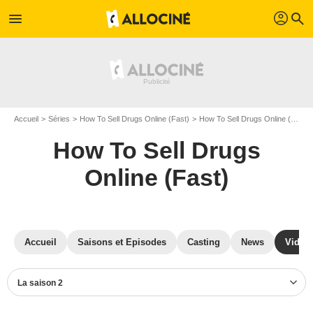
profil
menu
search
Accueil
Séries
How To Sell Drugs Online (Fast)
How To Sell Drugs Online (Fast) S02
How To Sell Drugs
Online (Fast)
Accueil
Saisons et Episodes
Casting
News
Vidéo
La saison 2