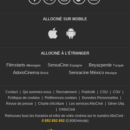
ALLOCINÉ SUR MOBILE
ALLOCINÉ À L'ÉTRANGER
Filmstarts
SensaCine
Beyazperde
Allemagne
Espagne
Turquie
AdoroCinema
Sensacine México
Brésil
Mexique
Contact
|
Qui sommes-nous
|
Recrutement
|
Publicité
|
CGU
|
CGV
|
Politique de cookies
|
Préférences cookies
|
Données Personnelles
|
Revue de presse
|
Charte d'écriture
|
Les services AlloCiné
|
Gérer Utiq
|
©AlloCiné
Retrouvez tous les horaires et infos de votre cinéma sur le numéro AlloCiné :
0 892 892 892
(0,90€/minute)