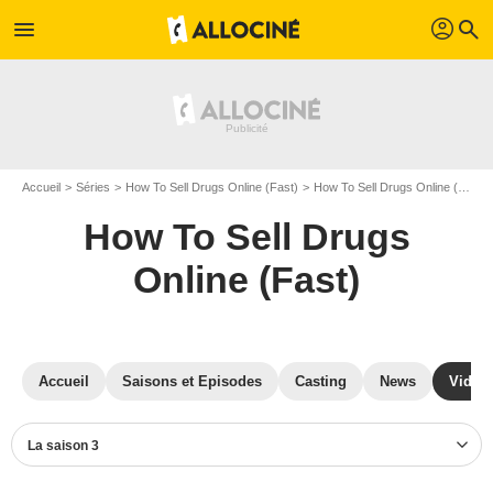
profil
menu
search
Accueil
Séries
How To Sell Drugs Online (Fast)
How To Sell Drugs Online (Fast) S03
How To Sell Drugs
Online (Fast)
Accueil
Saisons et Episodes
Casting
News
Vidéo
La saison 3