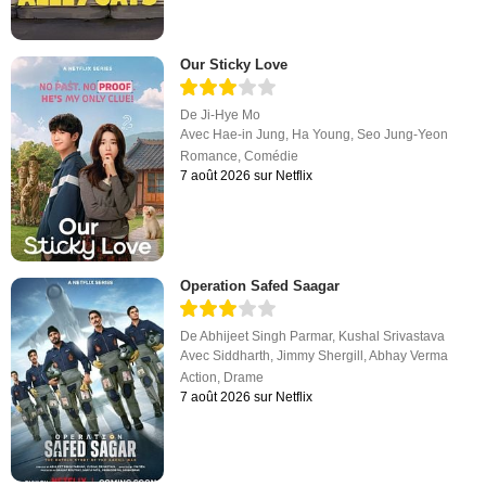
Our Sticky Love
De
Ji-Hye Mo
Avec
Hae-in Jung
,
Ha Young
,
Seo Jung-Yeon
Romance
,
Comédie
7 août 2026 sur Netflix
Operation Safed Saagar
De
Abhijeet Singh Parmar
,
Kushal Srivastava
Avec
Siddharth
,
Jimmy Shergill
,
Abhay Verma
Action
,
Drame
7 août 2026 sur Netflix