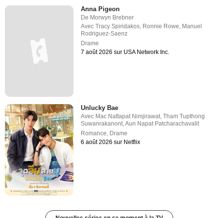
Anna Pigeon
De
Morwyn Brebner
Avec
Tracy Spiridakos
,
Ronnie Rowe
,
Manuel
Rodriguez-Saenz
Drame
7 août 2026 sur USA Network Inc.
Unlucky Bae
Avec
Mac Nattapat Nimjirawat
,
Tham Tupthong
Suwanrakanont
,
Aun Napat Patcharachavalit
Romance
,
Drame
6 août 2026 sur Netflix