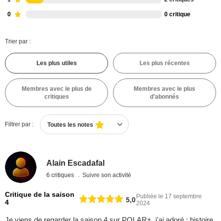
0
0 critique
Trier par :
Les plus utiles
Les plus récentes
Membres avec le plus de
Membres avec le plus
critiques
d'abonnés
Filtrer par :
Toutes les notes
Alain Escadafal
6 critiques
Suivre son activité
Critique de la saison
Publiée le 17 septembre
5,0
4
2024
Je viens de regarder la saison 4 sur POLAR+, j'ai adoré : histoire