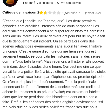
1 abonné
8 critiques
Suivre son activité
Critique de la saison 2
1,5
Publiée le 19 janvier 2021
C'est ce que j'appelle une "escroquerie". Les deux premiers
épisodes sont crédibles, intenses afin de vous harponner. Les
deux suivants commencent à se disperser en histoires parallèles
sans aucun intérêt. Les deux derniers ont pour but de noyer le fait
que le dénouement est indigent. On se perd alors dans des
scènes relatant des événements sans aucun lien avec l'histoire
principale. C'est le genre d'écriture qui me hérisse et qui est
largement employée pour bâtir les histoires sans fin des séries
comme "plus belle la vie". Mais revenons à l'histoire. Elle pouvait
tenir dans deux épisodes d'une heure. Qui peut me dire ce que
venait faire la petite fille à la bicyclette qui avait ramassé le pistolet
après en avoir reçu l'ordre par téléphone lors du premier épisode.
On n'en parle plus lors du dénouement. Toute la partie finale
concernant le démantèlement de la société mafieuse (celle qui
achète les maisons à un prix surévalué) est totalement bâclée
alors que l'on se perd dans des historiettes dont on n'a rien à
faire. Bref, si les scénarios des séries anglaise deviennent aussi
mauvais que ceux des séries policières françaises que nous