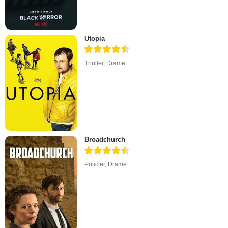
Utopia
Thriller
,
Drame
Broadchurch
Policier
,
Drame