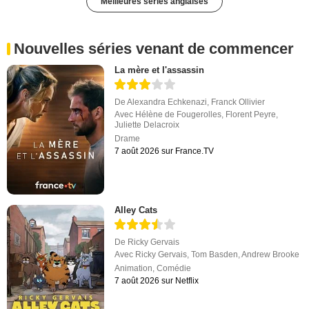
Meilleures séries anglaises
Nouvelles séries venant de commencer
La mère et l'assassin
De
Alexandra Echkenazi
,
Franck Ollivier
Avec
Hélène de Fougerolles
,
Florent Peyre
,
Juliette Delacroix
Drame
7 août 2026 sur France.TV
Alley Cats
De
Ricky Gervais
Avec
Ricky Gervais
,
Tom Basden
,
Andrew Brooke
Animation
,
Comédie
7 août 2026 sur Netflix