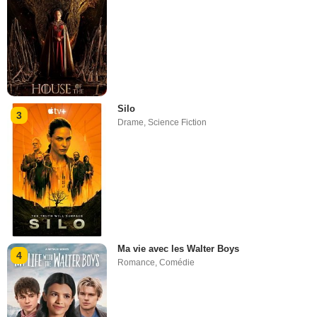
Silo
3
Drame
,
Science Fiction
Ma vie avec les Walter Boys
4
Romance
,
Comédie