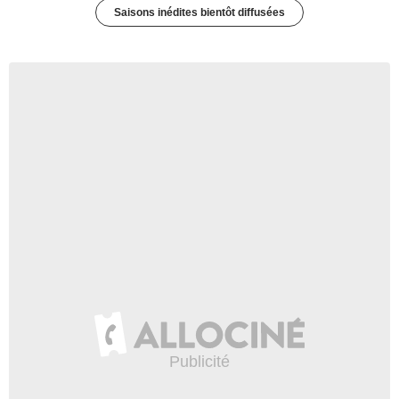
Saisons inédites bientôt diffusées