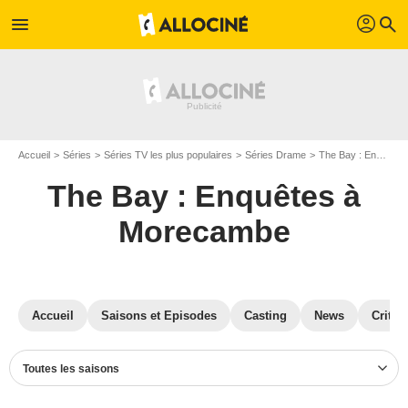
profil
menu
search
Accueil
Séries
Séries TV les plus populaires
Séries Drame
The Bay : Enquêtes à Morecambe
The Bay : Enquêtes à
Morecambe
Accueil
Saisons et Episodes
Casting
News
Critiq
Toutes les saisons