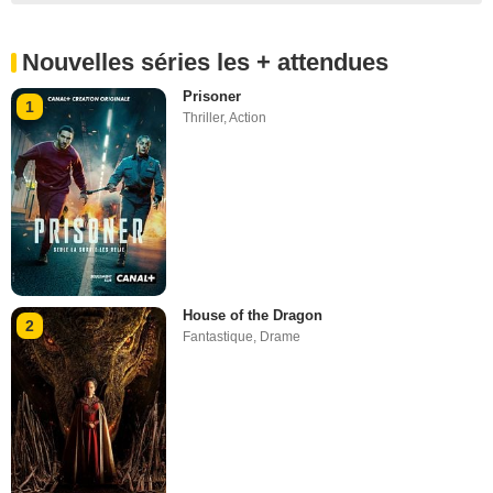
Nouvelles séries les + attendues
Prisoner
1
Thriller
,
Action
House of the Dragon
2
Fantastique
,
Drame