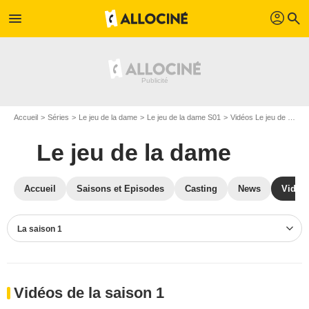
profil
menu
search
Accueil
Séries
Le jeu de la dame
Le jeu de la dame S01
Vidéos Le jeu de la dame
Le jeu de la dame
Accueil
Saisons et Episodes
Casting
News
Vidéo
La saison 1
Vidéos de la saison 1