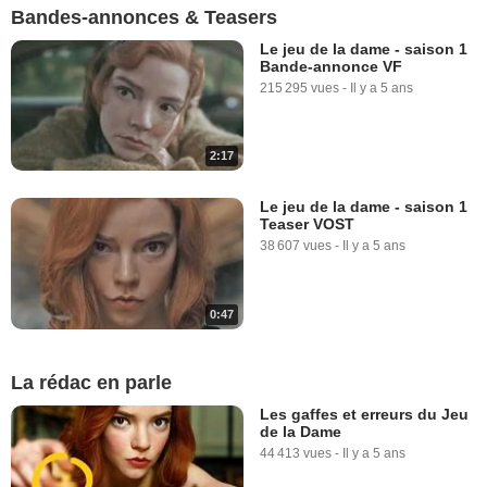
Bandes-annonces & Teasers
Le jeu de la dame - saison 1
Bande-annonce VF
215 295 vues
-
Il y a 5 ans
2:17
Le jeu de la dame - saison 1
Teaser VOST
38 607 vues
-
Il y a 5 ans
0:47
La rédac en parle
Les gaffes et erreurs du Jeu
de la Dame
44 413 vues
-
Il y a 5 ans