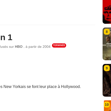
8
n 1
TERMINÉE
,
ffusés sur
HBO
à partir de
2004
9
s New Yorkais se font leur place à Hollywood.
10