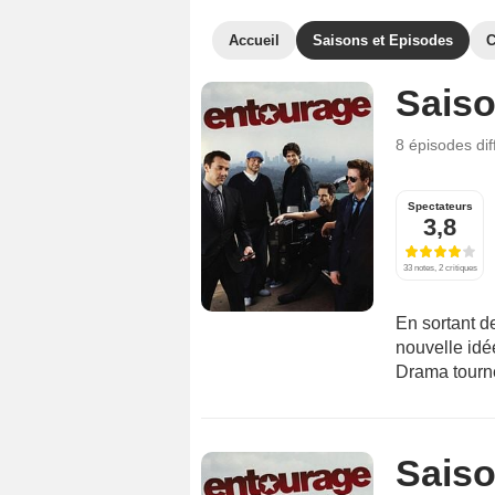
Accueil
Saisons et Episodes
C
Saiso
8 épisodes
di
Spectateurs
3,8
33 notes, 2 critiques
En sortant d
nouvelle idée
Drama tourne 
Saiso