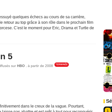
essuyé quelques échecs au cours de sa carrière,
e retour au top grâce à son rôle dans le prochain film
orcese. C'est le moment pour Eric, Drama et Turtle de
n 5
TERMINÉE
,
iffusés sur
HBO
à partir de
2008
Sé
finitivement dans le creux de la vague. Pourtant,
1
e laisse pas abattre et est prêt à tout pour reconquérir