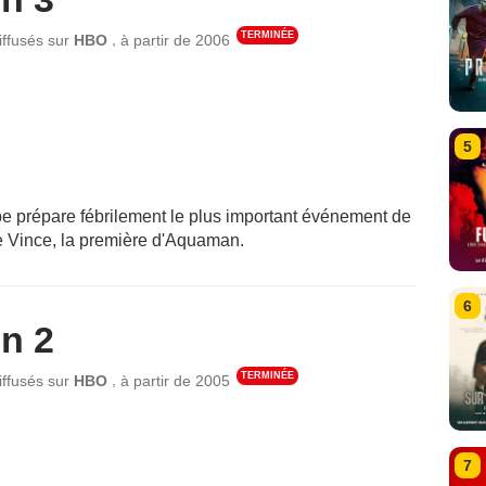
TERMINÉE
,
iffusés sur
HBO
à partir de
2006
5
pe prépare fébrilement le plus important événement de
de Vince, la première d'Aquaman.
6
n 2
TERMINÉE
,
iffusés sur
HBO
à partir de
2005
7