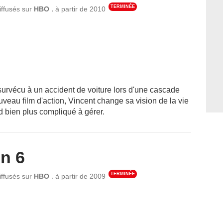
TERMINÉE
,
iffusés sur
HBO
à partir de
2010
survécu à un accident de voiture lors d'une cascade
veau film d'action, Vincent change sa vision de la vie
nd bien plus compliqué à gérer.
n 6
TERMINÉE
,
iffusés sur
HBO
à partir de
2009