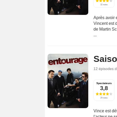
32 notes
Après avoir 
Vincent est d
de Martin Sc
...
Saiso
12 épisodes
d
Spectateurs
3,8
29 notes
Vince est dé
l'acteur ne s