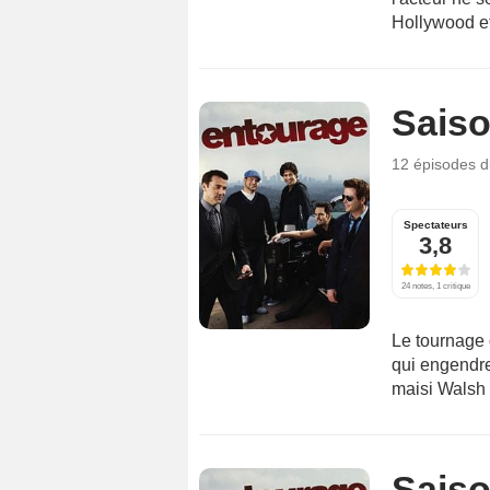
Hollywood et 
Saiso
12 épisodes
d
Spectateurs
3,8
24 notes, 1 critique
Le tournage 
qui engendre 
maisi Walsh l
Saiso