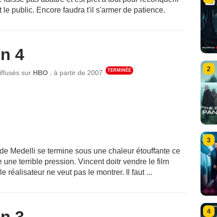
le public. Encore faudra t'il s'armer de patience.
n 4
2
TERMINÉE
,
iffusés sur
HBO
à partir de
2007
3
de Medelli se termine sous une chaleur étouffante ce
une terrible pression. Vincent doitr vendre le film
e réalisateur ne veut pas le montrer. Il faut ...
4
n 3