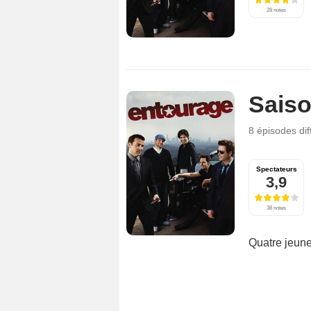
28 notes
Saiso
8 épisodes
di
Spectateurs
3,9
38 notes
Quatre jeune