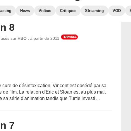
asting
News
Vidéos
Critiques
Streaming
VOD
n 8
TERMINÉE
,
ffusés sur
HBO
à partir de
2011
e cure de désintoxication, Vincent est obsédé par sa
 de film. La relation d'Eric et Sloan est au plus mal.
sa série d'animation tandis que Turtle investi ...
n 7