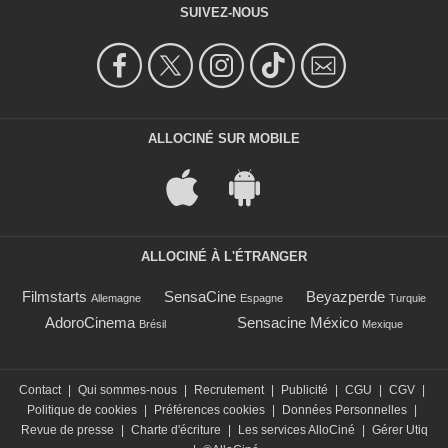
SUIVEZ-NOUS
ALLOCINÉ SUR MOBILE
ALLOCINÉ À L'ÉTRANGER
Filmstarts
SensaCine
Beyazperde
Allemagne
Espagne
Turquie
AdoroCinema
Sensacine México
Brésil
Mexique
Contact
|
Qui sommes-nous
|
Recrutement
|
Publicité
|
CGU
|
CGV
|
Politique de cookies
|
Préférences cookies
|
Données Personnelles
|
Revue de presse
|
Charte d'écriture
|
Les services AlloCiné
|
Gérer Utiq