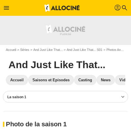
profil
menu
search
Accueil
Séries
And Just Like That...
And Just Like That... S01
Photos And Just Like That...
And Just Like That...
Accueil
Saisons et Episodes
Casting
News
Vidéo
La saison 1
Photo de la saison 1