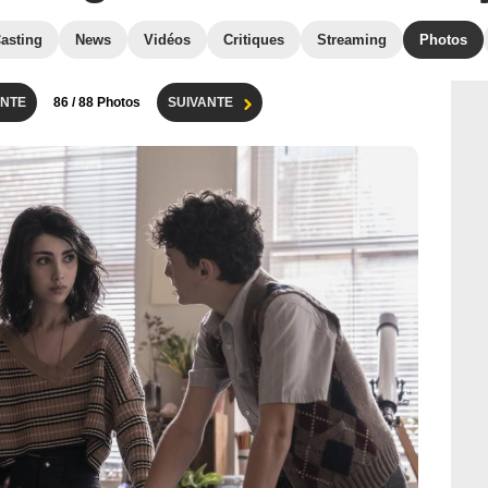
asting
News
Vidéos
Critiques
Streaming
Photos
NTE
86
/ 88 Photos
SUIVANTE