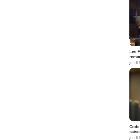
Les F
remar
jeudi 
Code 
saiso
jeudi 