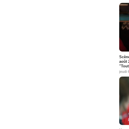
Scène
août 
"Tout
jeudi 