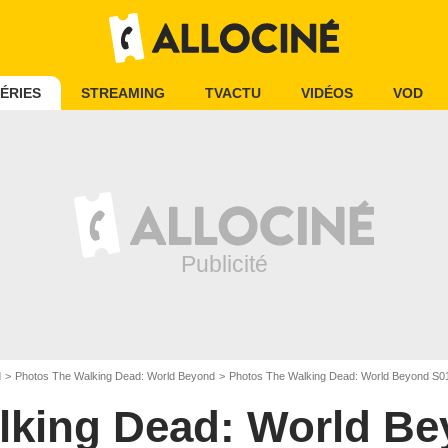
ÉRIES
STREAMING
TVACTU
VIDÉOS
VOD
d
Photos The Walking Dead: World Beyond
Photos The Walking Dead: World Beyond S0
lking Dead: World B