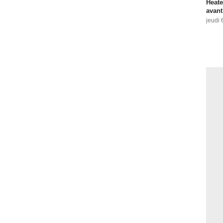
Heate
avant
jeudi 