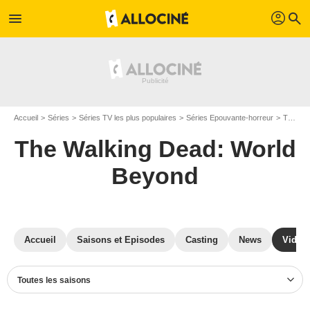
profil
menu
search
Accueil
Séries
Séries TV les plus populaires
Séries Epouvante-horreur
The Walking Dead: World Beyond
The Walking Dead: World
Beyond
Accueil
Saisons et Episodes
Casting
News
Vidéo
Toutes les saisons