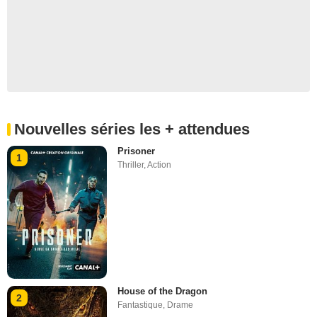
Nouvelles séries les + attendues
Prisoner
1
Thriller
,
Action
House of the Dragon
2
Fantastique
,
Drame