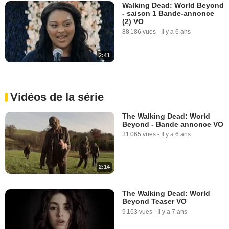
Walking Dead: World Beyond
- saison 1 Bande-annonce
(2) VO
88 186 vues
-
Il y a 6 ans
2:41
Vidéos de la série
The Walking Dead: World
Beyond - Bande annonce VO
31 065 vues
-
Il y a 6 ans
2:14
The Walking Dead: World
Beyond Teaser VO
9 163 vues
-
Il y a 7 ans