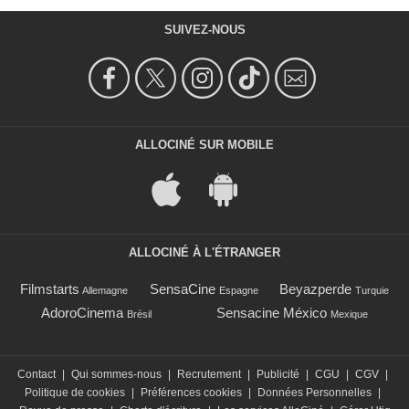
SUIVEZ-NOUS
ALLOCINÉ SUR MOBILE
ALLOCINÉ À L'ÉTRANGER
Filmstarts
SensaCine
Beyazperde
Allemagne
Espagne
Turquie
AdoroCinema
Sensacine México
Brésil
Mexique
Contact
|
Qui sommes-nous
|
Recrutement
|
Publicité
|
CGU
|
CGV
|
Politique de cookies
|
Préférences cookies
|
Données Personnelles
|