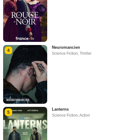
Neuromancien
4
Science Fiction
,
Thriller
Lanterns
5
Science Fiction
,
Action