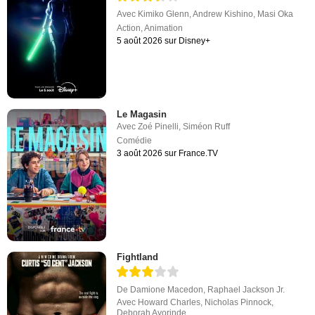
Avec
Kimiko Glenn
,
Andrew Kishino
,
Masi Oka
Action
,
Animation
5 août 2026 sur Disney+
Le Magasin
Avec
Zoé Pinelli
,
Siméon Ruff
Comédie
3 août 2026 sur France.TV
Fightland
De
Damione Macedon
,
Raphael Jackson Jr.
Avec
Howard Charles
,
Nicholas Pinnock
,
Deborah Ayorinde