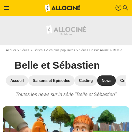
profil
menu
search
Accueil
Séries
Séries TV les plus populaires
Séries Dessin Animé
Belle et Sébastien
Belle et Sébastien
Accueil
Saisons et Episodes
Casting
News
Critiq
Toutes les news sur la série "Belle et Sébastien"