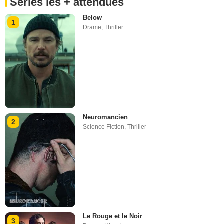
Séries les + attendues
Below
1
Drame
,
Thriller
Neuromancien
2
Science Fiction
,
Thriller
Le Rouge et le Noir
3