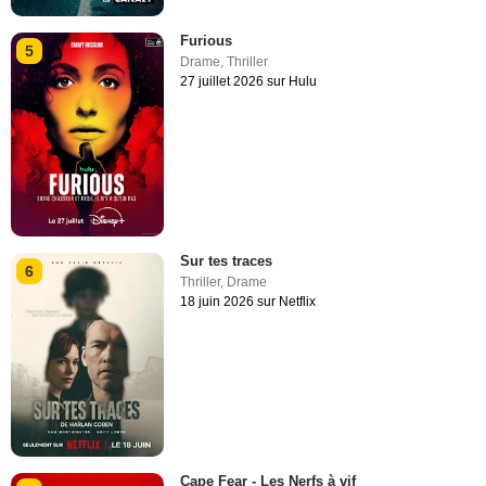
Furious
5
Drame
,
Thriller
27 juillet 2026 sur Hulu
Sur tes traces
6
Thriller
,
Drame
18 juin 2026 sur Netflix
Cape Fear - Les Nerfs à vif