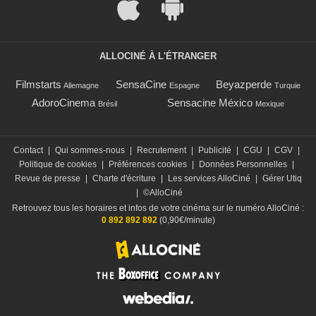
ALLOCINÉ À L'ÉTRANGER
Filmstarts
SensaCine
Beyazperde
Allemagne
Espagne
Turquie
AdoroCinema
Sensacine México
Brésil
Mexique
Contact
|
Qui sommes-nous
|
Recrutement
|
Publicité
|
CGU
|
CGV
|
Politique de cookies
|
Préférences cookies
|
Données Personnelles
|
Revue de presse
|
Charte d'écriture
|
Les services AlloCiné
|
Gérer Utiq
|
©AlloCiné
Retrouvez tous les horaires et infos de votre cinéma sur le numéro AlloCiné :
0 892 892 892
(0,90€/minute)