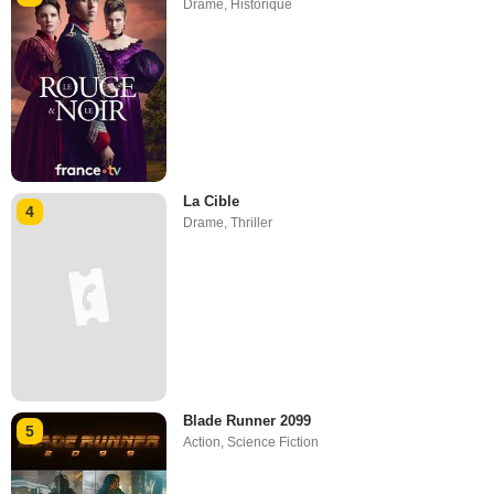
Drame
,
Historique
La Cible
4
Drame
,
Thriller
Blade Runner 2099
5
Action
,
Science Fiction