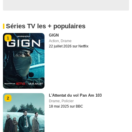
Séries TV les + populaires
GIGN
1
Action
,
Drame
22 juillet 2026 sur Netflix
L'Attentat du vol Pan Am 103
2
Drame
,
Policier
18 mai 2025 sur BBC