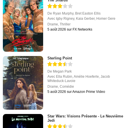
The Shards
De
Ryan Murphy
,
Bret Easton Ellis
Avec
Igby Rigney
,
Kaia Gerber
,
Homer Gere
Drame
,
Thriller
5 août 2026 sur FX Networks
Sterling Point
De
Megan Park
Avec
Ella Rubin
,
Amélie Hoeferle
,
Jacob
Whiteduck-Lavoie
Drame
,
Comédie
5 août 2026 sur Amazon Prime Video
Star Wars: Visions Présente - Le Neuvième
Jedi