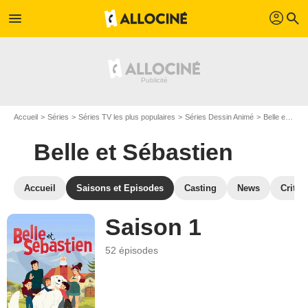
profil
menu
search
Accueil
Séries
Séries TV les plus populaires
Séries Dessin Animé
Belle et Sébastien
Belle et Sébastien
Accueil
Saisons et Episodes
Casting
News
Critiq
Saison 1
52 épisodes