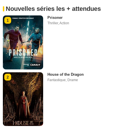
Nouvelles séries les + attendues
Prisoner
1
Thriller
,
Action
House of the Dragon
2
Fantastique
,
Drame