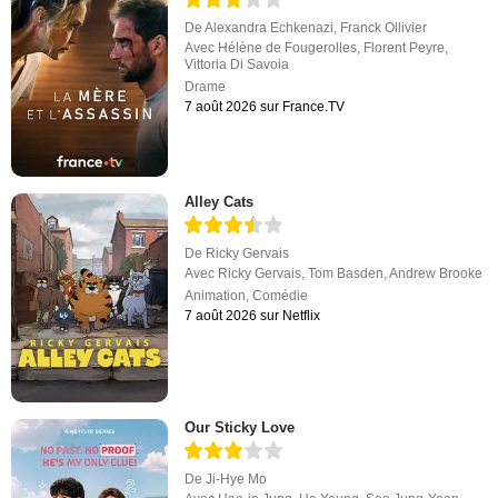
De
Alexandra Echkenazi
,
Franck Ollivier
Avec
Hélène de Fougerolles
,
Florent Peyre
,
Vittoria Di Savoia
Drame
7 août 2026 sur France.TV
Alley Cats
De
Ricky Gervais
Avec
Ricky Gervais
,
Tom Basden
,
Andrew Brooke
Animation
,
Comédie
7 août 2026 sur Netflix
Our Sticky Love
De
Ji-Hye Mo