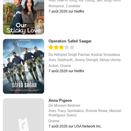
Avec
Hae-in Jung
,
Ha Young
,
Seo Jung-Yeon
Romance
,
Comédie
7 août 2026 sur Netflix
Operation Safed Saagar
De
Abhijeet Singh Parmar
,
Kushal Srivastava
Avec
Siddharth
,
Jimmy Shergill
,
Abhay Verma
Action
,
Drame
7 août 2026 sur Netflix
Anna Pigeon
De
Morwyn Brebner
Avec
Tracy Spiridakos
,
Ronnie Rowe
,
Manuel
Rodriguez-Saenz
Drame
7 août 2026 sur USA Network Inc.