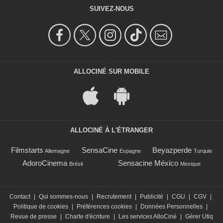
SUIVEZ-NOUS
ALLOCINÉ SUR MOBILE
ALLOCINÉ À L'ÉTRANGER
Filmstarts
SensaCine
Beyazperde
Allemagne
Espagne
Turquie
AdoroCinema
Sensacine México
Brésil
Mexique
Contact
|
Qui sommes-nous
|
Recrutement
|
Publicité
|
CGU
|
CGV
|
Politique de cookies
|
Préférences cookies
|
Données Personnelles
|
Revue de presse
|
Charte d'écriture
|
Les services AlloCiné
|
Gérer Utiq