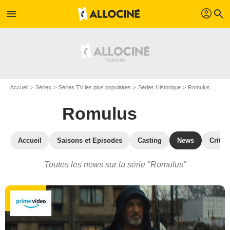
profil
menu
search
Accueil
Séries
Séries TV les plus populaires
Séries Historique
Romulus
Actua
Romulus
Accueil
Saisons et Episodes
Casting
News
Critiq
Toutes les news sur la série "Romulus"