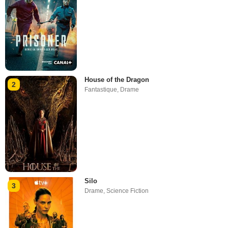
House of the Dragon
2
Fantastique
,
Drame
Silo
3
Drame
,
Science Fiction