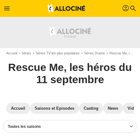
profil
menu
search
Accueil
Séries
Séries TV les plus populaires
Séries Drame
Rescue Me, les héros du 11 septembre
Rescue Me, les héros du
11 septembre
Accueil
Saisons et Episodes
Casting
News
Vidéo
Toutes les saisons