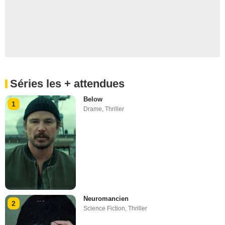
Séries les + attendues
Below
1
Drame
,
Thriller
Neuromancien
2
Science Fiction
,
Thriller