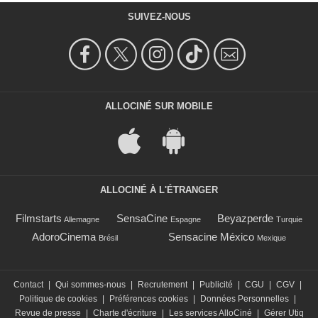
SUIVEZ-NOUS
ALLOCINÉ SUR MOBILE
ALLOCINÉ À L'ÉTRANGER
Filmstarts
SensaCine
Beyazperde
Allemagne
Espagne
Turquie
AdoroCinema
Sensacine México
Brésil
Mexique
Contact
|
Qui sommes-nous
|
Recrutement
|
Publicité
|
CGU
|
CGV
|
Politique de cookies
|
Préférences cookies
|
Données Personnelles
|
Revue de presse
|
Charte d'écriture
|
Les services AlloCiné
|
Gérer Utiq