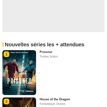
Nouvelles séries les + attendues
Prisoner
1
Thriller
,
Action
House of the Dragon
2
Fantastique
,
Drame