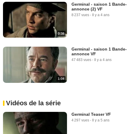
Germinal - saison 1 Bande-
annonce (2) VF
8 237 vues
-
Il y a 4 ans
0:38
Germinal - saison 1 Bande-
annonce VF
47 483 vues
-
Il y a 4 ans
1:04
Vidéos de la série
Germinal Teaser VF
4 297 vues
-
Il y a 5 ans