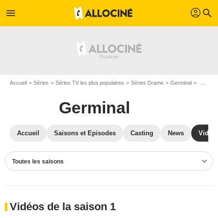
profil
menu
search
Accueil
Séries
Séries TV les plus populaires
Séries Drame
Germinal
Vidéos Germinal
Germinal
Accueil
Saisons et Episodes
Casting
News
Vidéo
Toutes les saisons
Vidéos de la saison 1