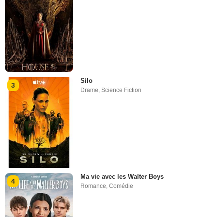
Silo
3
Drame
,
Science Fiction
Ma vie avec les Walter Boys
4
Romance
,
Comédie