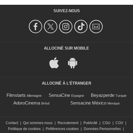
SUIVEZ-NOUS
ALLOCINÉ SUR MOBILE
ALLOCINÉ À L'ÉTRANGER
Filmstarts
SensaCine
Beyazperde
Allemagne
Espagne
Turquie
AdoroCinema
Sensacine México
Brésil
Mexique
Contact
|
Qui sommes-nous
|
Recrutement
|
Publicité
|
CGU
|
CGV
|
Politique de cookies
|
Préférences cookies
|
Données Personnelles
|