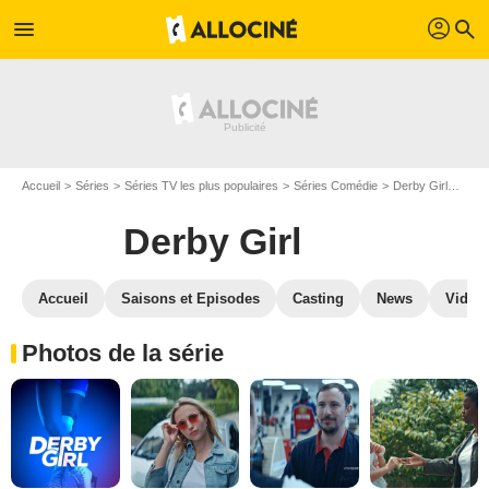
profil
menu
search
Accueil
Séries
Séries TV les plus populaires
Séries Comédie
Derby Girl
Phot
Derby Girl
Accueil
Saisons et Episodes
Casting
News
Vidéo
Photos de la série