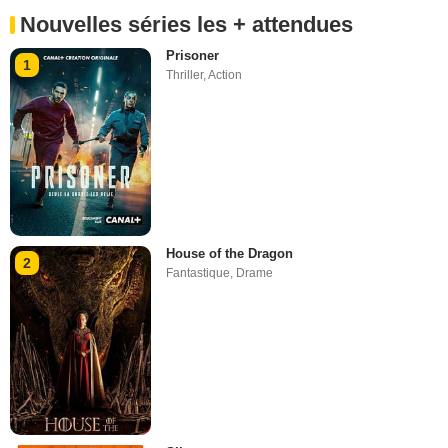
Nouvelles séries les + attendues
Prisoner
1
Thriller
,
Action
House of the Dragon
2
Fantastique
,
Drame