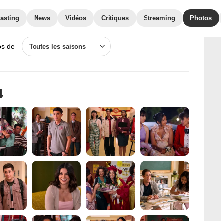
asting
News
Vidéos
Critiques
Streaming
Photos
os de
Toutes les saisons
4