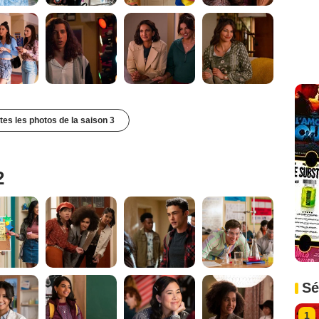
utes les photos de la saison 3
2
Sé
1