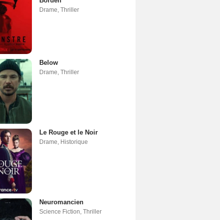
Borden
Drame
,
Thriller
Below
Drame
,
Thriller
Le Rouge et le Noir
Drame
,
Historique
Neuromancien
Science Fiction
,
Thriller