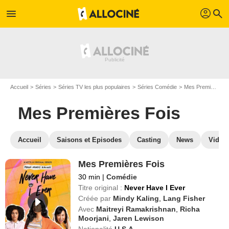
profil
menu
search
Accueil
Séries
Séries TV les plus populaires
Séries Comédie
Mes Premières Fois
Mes Premières Fois
Accueil
Saisons et Episodes
Casting
News
Vidéo
Mes Premières Fois
30 min
|
Comédie
Titre original :
Never Have I Ever
Créée par
Mindy Kaling
,
Lang Fisher
Avec
Maitreyi Ramakrishnan
,
Richa
Moorjani
,
Jaren Lewison