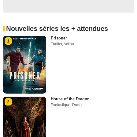
Nouvelles séries les + attendues
Prisoner
1
Thriller
,
Action
House of the Dragon
2
Fantastique
,
Drame