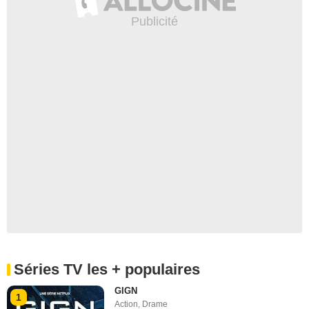
Séries TV les + populaires
GIGN
1
Action
,
Drame