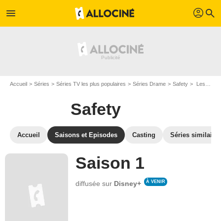
profil
menu
search
Accueil
Séries
Séries TV les plus populaires
Séries Drame
Safety
Les saisons de Safety
Safety
Accueil
Saisons et Episodes
Casting
Séries similaire
Saison 1
À VENIR
diffusée sur
Disney+