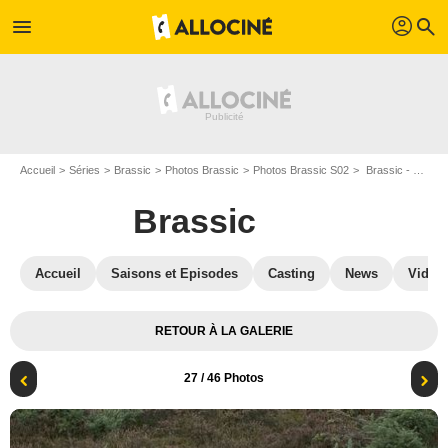
profil
menu
search
Accueil
Séries
Brassic
Photos Brassic
Photos Brassic S02
Brassic - Saison 2 : Brassic : Photo Parth Thakerar
Brassic
Accueil
Saisons et Episodes
Casting
News
Vidéo
RETOUR À LA GALERIE
27
/ 46 Photos