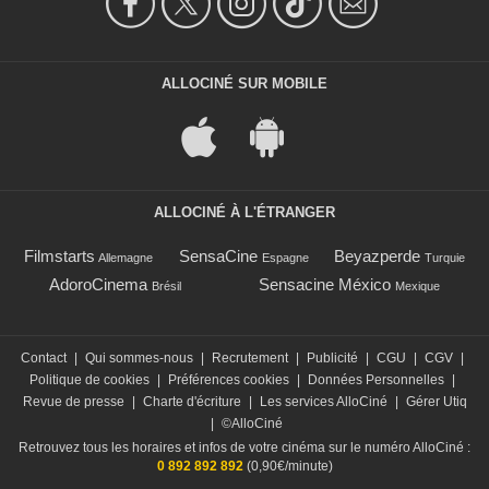
ALLOCINÉ SUR MOBILE
ALLOCINÉ À L'ÉTRANGER
Filmstarts
SensaCine
Beyazperde
Allemagne
Espagne
Turquie
AdoroCinema
Sensacine México
Brésil
Mexique
Contact
|
Qui sommes-nous
|
Recrutement
|
Publicité
|
CGU
|
CGV
|
Politique de cookies
|
Préférences cookies
|
Données Personnelles
|
Revue de presse
|
Charte d'écriture
|
Les services AlloCiné
|
Gérer Utiq
|
©AlloCiné
Retrouvez tous les horaires et infos de votre cinéma sur le numéro AlloCiné :
0 892 892 892
(0,90€/minute)