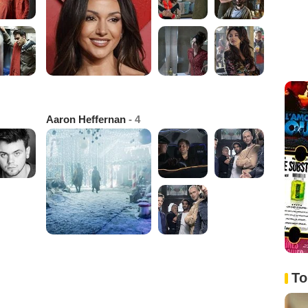
Aaron Heffernan
- 4
To