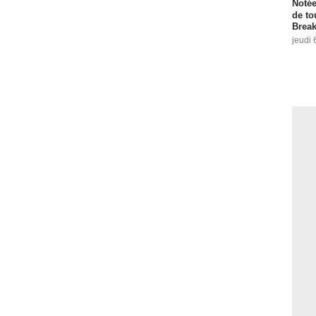
Notée
de to
Break
jeudi 