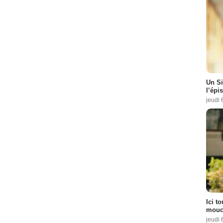
Un Si
l’épi
jeudi 
Ici t
mouch
jeudi 