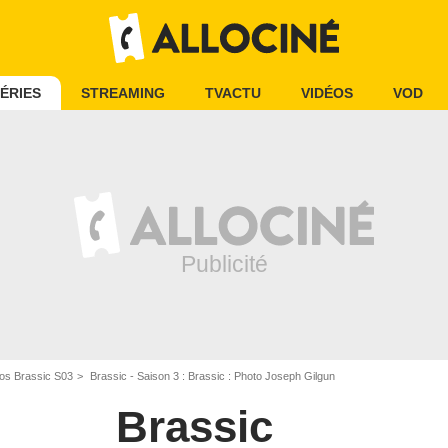
ÉRIES
STREAMING
TVACTU
VIDÉOS
VOD
os Brassic S03
Brassic - Saison 3 : Brassic : Photo Joseph Gilgun
Brassic