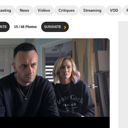
asting
News
Vidéos
Critiques
Streaming
VOD
NTE
15
/ 46 Photos
SUIVANTE