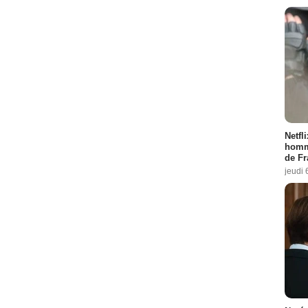
Netfl
homma
de Fr
jeudi 