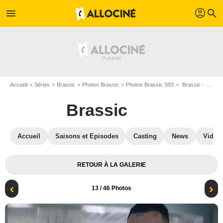
profil
menu
search
Accueil
Séries
Brassic
Photos Brassic
Photos Brassic S03
Brassic - Saison 3 : Brassic : Photo Joseph Gilgun
Brassic
Accueil
Saisons et Episodes
Casting
News
Vidéo
RETOUR À LA GALERIE
13
/ 46 Photos