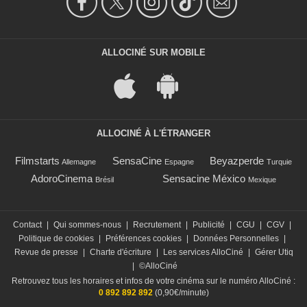
ALLOCINÉ SUR MOBILE
ALLOCINÉ À L'ÉTRANGER
Filmstarts
SensaCine
Beyazperde
Allemagne
Espagne
Turquie
AdoroCinema
Sensacine México
Brésil
Mexique
Contact
|
Qui sommes-nous
|
Recrutement
|
Publicité
|
CGU
|
CGV
|
Politique de cookies
|
Préférences cookies
|
Données Personnelles
|
Revue de presse
|
Charte d'écriture
|
Les services AlloCiné
|
Gérer Utiq
|
©AlloCiné
Retrouvez tous les horaires et infos de votre cinéma sur le numéro AlloCiné :
0 892 892 892
(0,90€/minute)