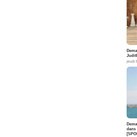
Demai
Judit
jeudi 
Demai
dans 
[SPO