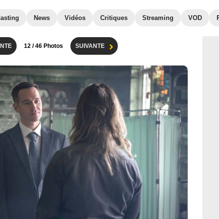
asting
News
Vidéos
Critiques
Streaming
VOD
NTE
12
/ 46 Photos
SUIVANTE