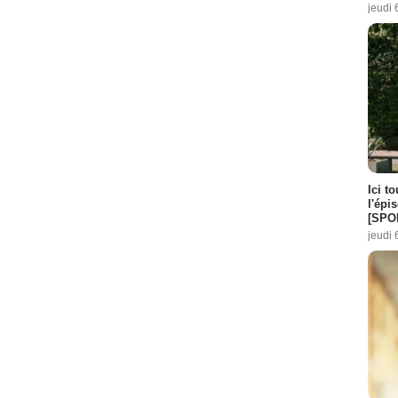
jeudi 
Ici t
l'épi
[SPO
jeudi 