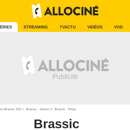
ÉRIES
STREAMING
TVACTU
VIDÉOS
VOD
os Brassic S03
Brassic - Saison 3 : Brassic : Photo
Brassic