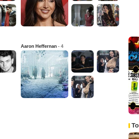
Aaron Heffernan
- 4
To