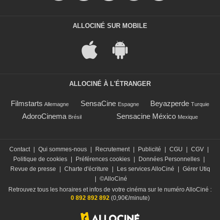
ALLOCINÉ SUR MOBILE
ALLOCINÉ À L'ÉTRANGER
Filmstarts
SensaCine
Beyazperde
Allemagne
Espagne
Turquie
AdoroCinema
Sensacine México
Brésil
Mexique
Contact
|
Qui sommes-nous
|
Recrutement
|
Publicité
|
CGU
|
CGV
|
Politique de cookies
|
Préférences cookies
|
Données Personnelles
|
Revue de presse
|
Charte d'écriture
|
Les services AlloCiné
|
Gérer Utiq
|
©AlloCiné
Retrouvez tous les horaires et infos de votre cinéma sur le numéro AlloCiné :
0 892 892 892
(0,90€/minute)