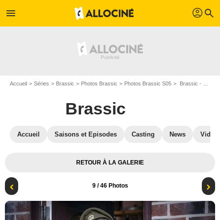
profil
menu
search
Accueil
Séries
Brassic
Photos Brassic
Photos Brassic S05
Brassic - Saison 5 : Brassic : Photo
Brassic
Accueil
Saisons et Episodes
Casting
News
Vidéo
RETOUR À LA GALERIE
9
/ 46 Photos