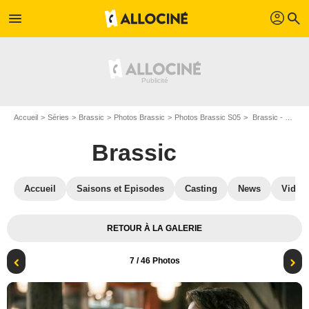
profil
menu
search
Accueil
Séries
Brassic
Photos Brassic
Photos Brassic S05
Brassic - Saison 5 : Brassic : Photo
Brassic
Accueil
Saisons et Episodes
Casting
News
Vidéo
RETOUR À LA GALERIE
7
/ 46 Photos