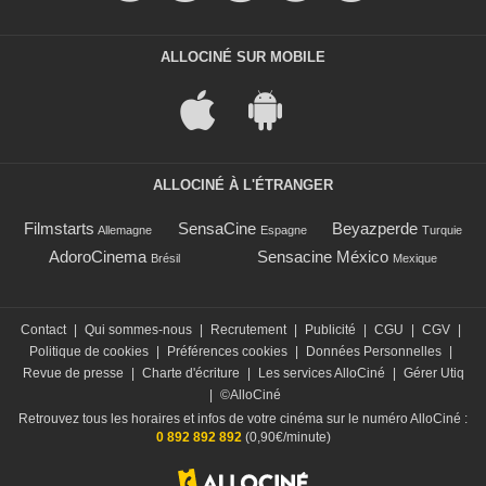
ALLOCINÉ SUR MOBILE
ALLOCINÉ À L'ÉTRANGER
Filmstarts
SensaCine
Beyazperde
Allemagne
Espagne
Turquie
AdoroCinema
Sensacine México
Brésil
Mexique
Contact
|
Qui sommes-nous
|
Recrutement
|
Publicité
|
CGU
|
CGV
|
Politique de cookies
|
Préférences cookies
|
Données Personnelles
|
Revue de presse
|
Charte d'écriture
|
Les services AlloCiné
|
Gérer Utiq
|
©AlloCiné
Retrouvez tous les horaires et infos de votre cinéma sur le numéro AlloCiné :
0 892 892 892
(0,90€/minute)