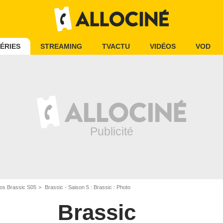
ÉRIES
STREAMING
TVACTU
VIDÉOS
VOD
os Brassic S05
Brassic - Saison 5 : Brassic : Photo
Brassic