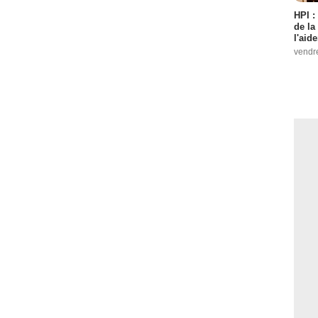
HPI :
de la
l'aid
vendr