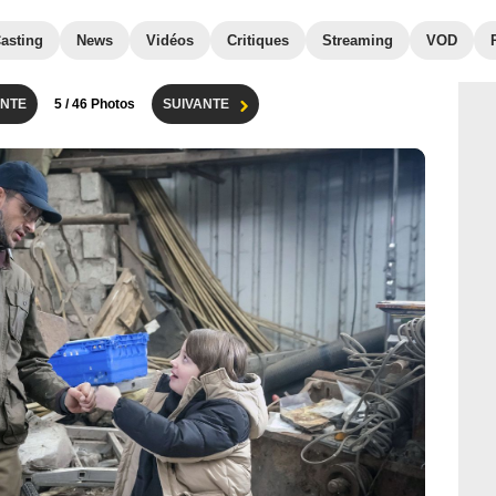
asting
News
Vidéos
Critiques
Streaming
VOD
NTE
5
/ 46 Photos
SUIVANTE