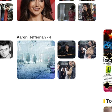
Aaron Heffernan
- 4
To