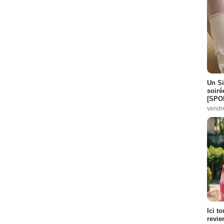
Un Si
soiré
[SPO
vendr
Ici t
revie