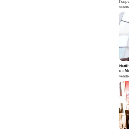
l'esp
vendr
Netfl
de Ma
vendr